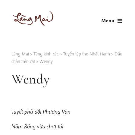
Skip
to
Menu
content
LÀNG MAI
Thích Nhất Hạnh
Làng Mai
>
Tàng kinh các
>
Tuyển tập thơ Nhất Hạnh
>
Dấu
chân trên cát
>
Wendy
Wendy
Tuyết phủ đồi Phương Vân
Năm Rồng vừa chợt tới