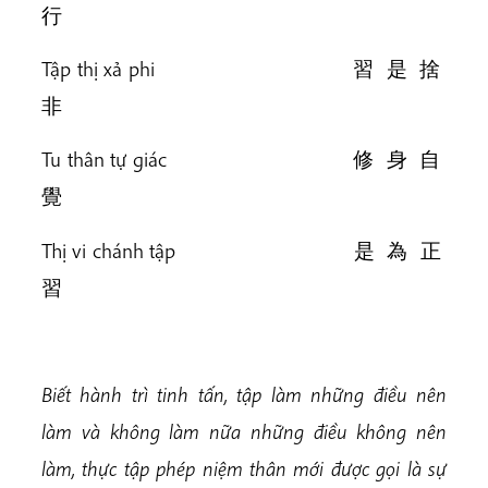
行
Tập thị xả phi 習 是 捨
非
Tu thân tự giác 修 身 自
覺
Thị vi chánh tập 是 為 正
習
Biết hành trì tinh tấn, tập làm những điều nên
làm và không làm nữa những điều không nên
làm, thực tập phép niệm thân mới được gọi là sự