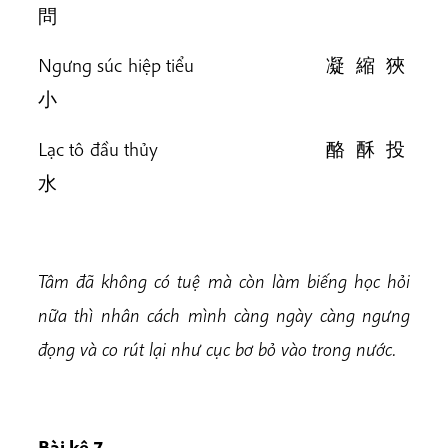
問
Ngưng súc hiệp tiểu 凝 縮 狹
小
Lạc tô đầu thủy 酪 酥 投
水
Tâm đã không có tuệ mà còn làm biếng học hỏi
nữa thì nhân cách mình càng ngày càng ngưng
đọng và co rút lại như cục bơ bỏ vào trong nước.
Bài k
ệ 7