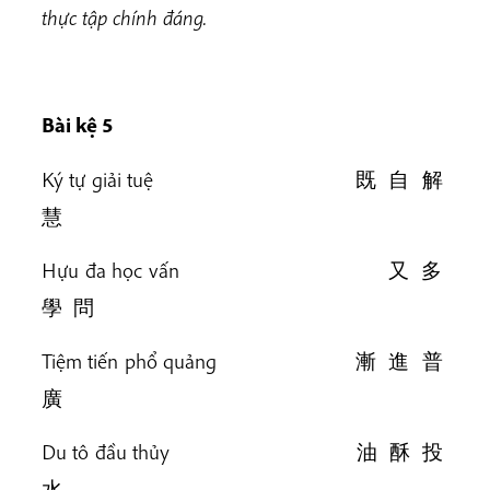
thực tập chính đáng.
Bài kệ 5
Ký tự giải tuệ 既 自 解
慧
Hựu đa học vấn 又 多
學 問
Tiệm tiến phổ quảng 漸 進 普
廣
Du tô đầu thủy 油 酥 投
水