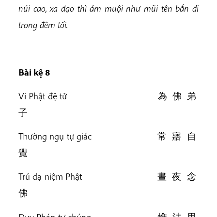
núi cao, xa đạo thì ám muội như mũi tên bắn đi
trong đêm tối.
Bài k
ệ 8
Vi Phật đệ tử 為 佛 弟
子
Thường ngụ tự giác 常 寤 自
覺
Trú dạ niệm Phật 晝 夜 念
佛
Duy Pháp tư chúng 惟 法 思