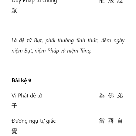
眾
Là đệ tử Bụt, phải thường tỉnh thức, đêm ngày
niệm Bụt, niệm Pháp và niệm Tăng.
Bài k
ệ 9
Vi Phật đệ tử 為 佛 弟
子
Đương ngụ tự giác 當 寤 自
覺