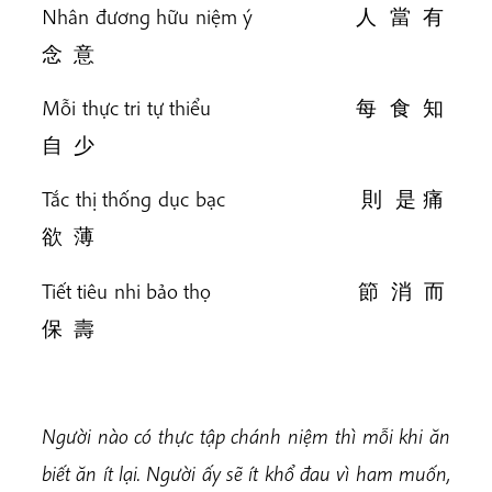
Nhân đương hữu niệm ý 人 當 有
念 意
Mỗi thực tri tự thiểu 每 食 知
自 少
Tắc thị thống dục bạc 則 是 痛
欲 薄
Tiết tiêu nhi bảo thọ 節 消 而
保 壽
Người nào có thực tập chánh niệm thì mỗi khi ăn
biết ăn ít lại. Người ấy sẽ ít khổ đau vì ham muốn,