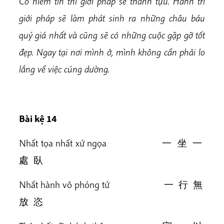
Có niềm tin thì giới pháp sẽ thành tựu. Hành trì
giới pháp sẽ làm phát sinh ra những châu báu
quý giá nhất và cũng sẽ có những cuộc gặp gỡ tốt
đẹp. Ngay tại nơi mình ở, mình không cần phải lo
lắng về việc cúng dường.
Bài kệ 14
Nhất tọa nhất xứ ngọa 一 坐 一
處 臥
Nhất hành vô phóng tứ 一 行 無
放 恣