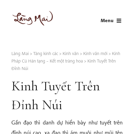
Skip
to
Menu
content
LÀNG MAI
Thích Nhất Hạnh
Làng Mai
>
Tàng kinh các
>
Kinh văn
>
Kinh văn mới
>
Kinh
Pháp Cú Hán tạng – Kết một tràng hoa
>
Kinh Tuyết Trên
Đỉnh Núi
Kinh Tuyết Trên
Đỉnh Núi
Gần đạo thì danh dự hiển bày như tuyết trên
đỉnh núi cao, xa đạo thì ám muội như mũi tên