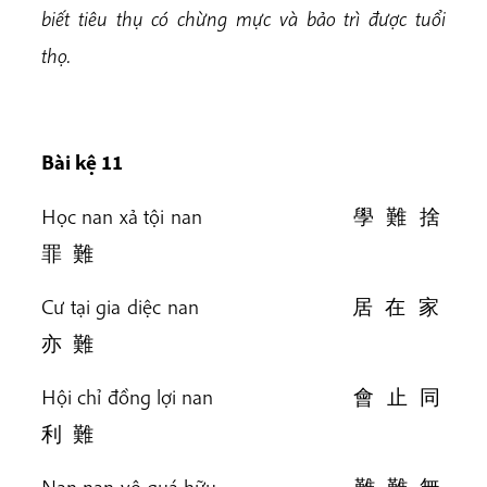
biết tiêu thụ có chừng mực và bảo trì được tuổi
thọ.
Bài kệ 11
Học nan xả tội nan 學 難 捨
罪 難
Cư tại gia diệc nan 居 在 家
亦 難
Hội chỉ đồng lợi nan 會 止 同
利 難