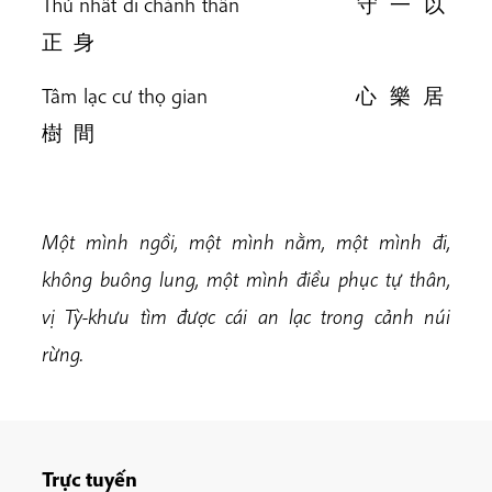
Thủ nhất dĩ chánh thân 守 一 以
正 身
Tâm lạc cư thọ gian 心 樂 居
樹 間
Một mình ngồi, một mình nằm, một mình đi,
không buông lung, một mình điều phục tự thân,
vị Tỳ-khưu tìm được cái an lạc trong cảnh núi
rừng.
Trực tuyến