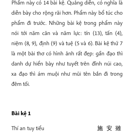
Phẩm này có 14 bài kệ. Quảng diễn, có nghĩa là
diễn bày cho rộng rãi hơn. Phẩm này bổ túc cho
phẩm đi trước. Những bài kệ trong phẩm này
nói tới năm căn và năm lực: tín (13), tấn (4),
niệm (8, 9), định (9) và tuệ (5 và 6). Bài kệ thứ 7
là một bài thơ có hình ảnh rất đẹp: gần đạo thì
danh dự hiển bày như tuyết trên đỉnh núi cao,
xa đạo thì ám muội như mũi tên bắn đi trong
đêm tối.
Bài k
ệ
1
Thí an tuy tiểu 施 安 雖