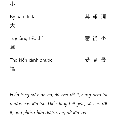
小
Kỳ báo di đại 其 報 彌
大
Tuệ tùng tiểu thí 慧 從 小
施
Thọ kiến cảnh phước 受 見 景
福
Hiến tặng sự bình an, dù cho rất ít, cũng đem lại
phước báo lớn lao. Hiến tặng tuệ giác, dù cho rất
ít, quả phúc nhận được cũng rất lớn lao.