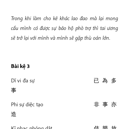
Trong khi làm cho kẻ khác lao đao mà lại mong
cầu mình có được sự bảo hộ phò trợ thì tai ương
sẽ trở lại với mình và mình sẽ gặp thù oán lớn
.
Bài k
ệ 3
Dĩ vi đa sự 已 為 多
事
Phi sự diệc tạo 非 事 亦
造
Kĩ nhạc phóng dật 伎 樂 放