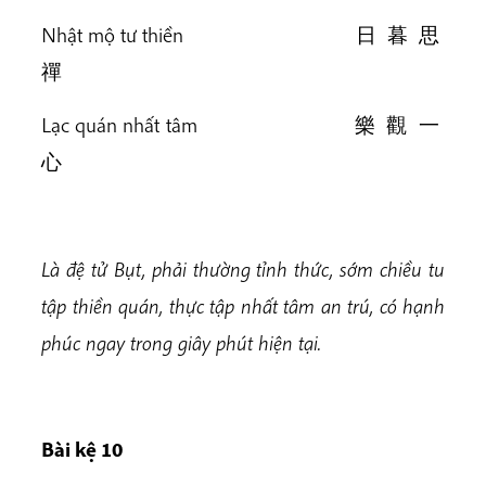
Nhật mộ tư thiền 日 暮 思
禪
Lạc quán nhất tâm 樂 觀 一
心
Là đệ tử Bụt, phải thường tỉnh thức, sớm chiều tu
tập thiền quán, thực tập nhất tâm an trú, có hạnh
phúc ngay trong giây phút hiện tại.
Bài k
ệ 10