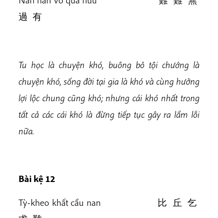
Nan nan vô quá hữu 難 難 無
過 有
Tu học là chuyện khó, buông bỏ tội chướng là
chuyện khó, sống đời tại gia là khó và cùng hưởng
lợi lộc chung cũng khó; nhưng cái khó nhất trong
tất cả các cái khó là
đừng tiếp tục gây ra lầm lỗi
nữa.
Bài kệ 12
Tỳ-kheo khất cầu nan 比 丘 乞