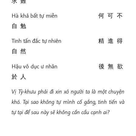
求 難
Hà khả bất tự miễn 何 可 不
自 勉
Tinh tấn đắc tự nhiên 精 進 得
自 然
Hậu vô dục ư nhân 後 無 欲
於 人
Vị Tỳ-khưu phải đi xin xỏ người ta là một chuyện
khó. Tại sao không tự mình cố gắng, tinh tiến và
tự tại để sau này sẽ không cần cầu cạnh ai?