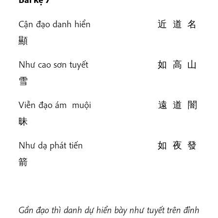
Cận đạo danh hiển 近 道 名
顯
Như cao sơn tuyết 如 高 山
雪
Viễn đạo ám muội 遠 道 闇
昧
Như dạ phát tiến 如 夜 發
箭
Gần đạo thì danh dự hiển bày như tuyết trên đỉnh