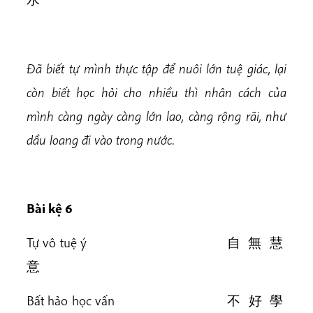
Đã biết tự mình thực tập để nuôi lớn tuệ giác, lại
còn biết học hỏi cho nhiều thì nhân cách của
mình càng ngày càng lớn lao, càng rộng rãi, như
dầu loang đi vào trong nước.
Bài k
ệ 6
Tự vô tuệ ý 自 無 慧
意
Bất hảo học vấn 不 好 學