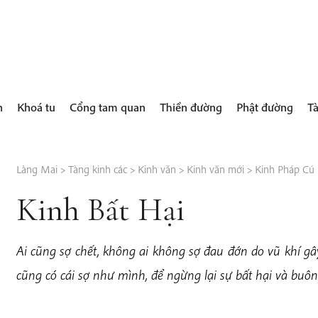
h
Khoá tu
Cổng tam quan
Thiền đường
Phật đường
Tà
Làng Mai
>
Tàng kinh các
>
Kinh văn
>
Kinh văn mới
>
Kinh Pháp Cú 
Kinh Bất Hại
Ai cũng sợ chết, không ai không sợ đau đớn do vũ khí gây
cũng có cái sợ như mình, để ngừng lại sự bất hại và buôn