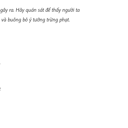
 gây ra.
Hãy quán sát
để thấy người ta
i và buông bỏ ý tưởng trừng phạt.
生
害