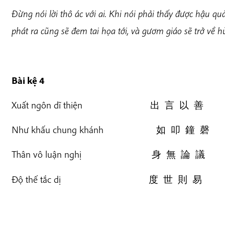
Đừng nói lời thô ác với ai. Khi nói phải thấy được hậu quả
phát ra
cũng
sẽ đem tai họa tới, và gươm giáo sẽ trở về 
Bài k
ệ 4
Xuất ngôn dĩ thiện 出 言 以 善
Như khấu chung khánh 如 叩 鐘 磬
Thân vô luận nghị 身 無 論 議
Độ thế tắc dị 度 世 則 易