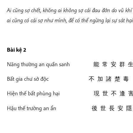
Ai cũng sợ chết, không ai không sợ cái đau đớn do vũ khí
ai cũng có cái sợ như mình, để có thể ngừng lại sự sát hạ
Bài k
ệ 2
Năng thường an quần sanh 能 常 安 群 
Bất gia chư sở độc 不 加 諸 楚 毒
Hiện thế bất phùng hại 現 世 不 逢 
Hậu thế trường an ẩn 後 世 長 安 隱