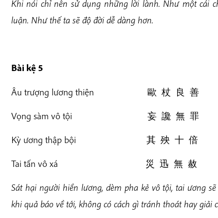
Khi nói chỉ nên sử dụng những lời lành. Như một cái
luận. Như thế ta sẽ độ đời dễ dàng hơn.
Bài k
ệ 5
Âu trượng lương thiện 歐 杖 良 善
Vọng sàm vô tội 妄 讒 無 罪
Kỳ ương thập bội 其 殃 十 倍
Tai tấn vô xá 災 迅 無 赦
Sát hại người hiền lương, dèm pha kẻ vô tội, tai ương sẽ
khi q
u
a
báo về tới, không có cách gì tránh thoát hay giải 