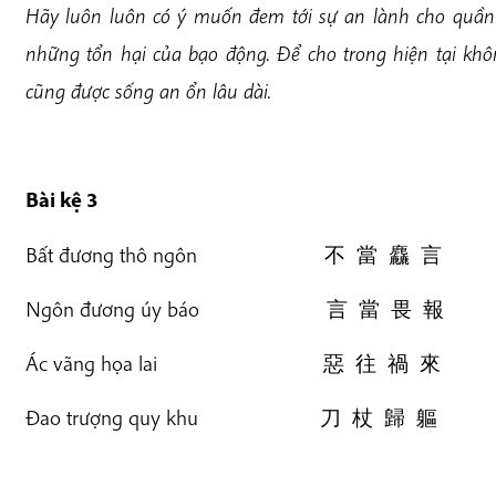
Hãy luôn luôn có ý muốn đem tới sự an lành cho quần
những tổn hại của bạo động. Để cho trong hiện tại khôn
cũng được sống an ổn lâu dài.
Bài kệ 3
Bất đương thô ngôn 不 當 麤 言
Ngôn đương úy báo 言 當 畏 報
Ác vãng họa lai 惡 往 禍 來
Đao trượng quy khu 刀 杖 歸 軀