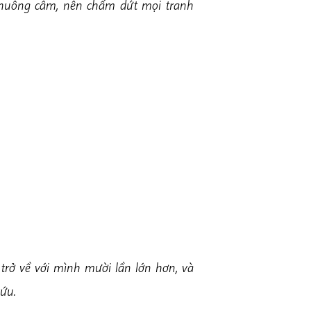
 chuông câm, nên chấm dứt mọi tranh
 trở về với mình mười lần lớn hơn, và
cứu.