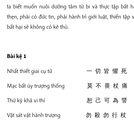
ta biết muốn nuôi dưỡng tâm từ bi và thực tập bất hạ
thẹn, phải có đức tin, phải hành trì giới luật, thiền tập
bất hại sẽ không có kẻ thù.
Bài k
ệ 1
Nhất thiết giai cụ tử 一 切 皆 懼 死
Mạc bất úy trượng thống 莫 不 畏 杖 痛
Thứ kỷ khả vi thí 恕 己 可 為 譬
Vật sát vật hành trượng 勿 殺 勿 行 杖