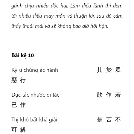
gánh chịu nhiều độc hại. Làm điều lành thì đem
tới nhiều điều may mắn và thuận lợi, sau đó cảm
thấy thoải mái và sẽ không bao giờ hối hận.
Bài k
ệ 10
Kỳ ư chúng ác hành 其 於 眾
惡 行
Dục tác nhược dĩ tác 欲 作 若
已 作
Thị khổ bất khả giải 是 苦 不
可 解