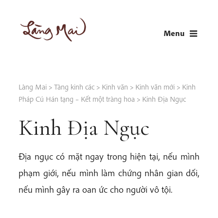
Skip
to
Menu
content
LÀNG MAI
Thích Nhất Hạnh
Làng Mai
>
Tàng kinh các
>
Kinh văn
>
Kinh văn mới
>
Kinh
Pháp Cú Hán tạng – Kết một tràng hoa
>
Kinh Địa Ngục
Kinh Địa Ngục
Địa ngục có mặt ngay trong hiện tại, nếu mình
phạm giới, nếu mình làm chứng nhân gian dối,
nếu mình gây ra oan ức cho người vô tội.