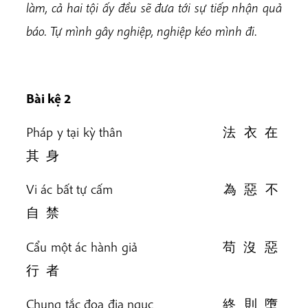
làm, cả hai tội ấy đều sẽ đưa tới sự tiếp nhận quả
báo. Tự mình gây nghiệp, nghiệp kéo mình đi
.
Bài
kệ 2
Pháp y tại kỳ thân 法 衣 在
其 身
Vi ác bất tự cấm 為 惡 不
自 禁
Cẩu một ác hành giả 苟 沒 惡
行 者
Chung tắc đọa địa ngục 終 則 墮