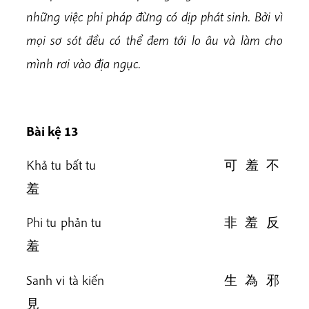
những việc phi pháp đừng có dịp phát sinh. Bởi vì
mọi sơ sót đều có thể đem tới lo âu và làm cho
mình rơi vào địa ngục.
Bài k
ệ 13
Khả tu bất tu 可 羞 不
羞
Phi tu phản tu 非 羞 反
羞
Sanh vi tà kiến 生 為 邪
見