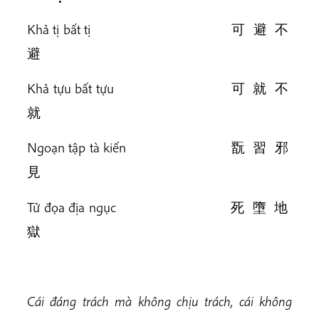
Khả tị bất tị 可 避 不
避
Khả tựu bất tựu 可 就 不
就
Ngoạn tập tà kiến 翫 習 邪
見
Tử đọa địa ngục 死 墮 地
獄
Cái đáng trách mà không chịu trách, cái không