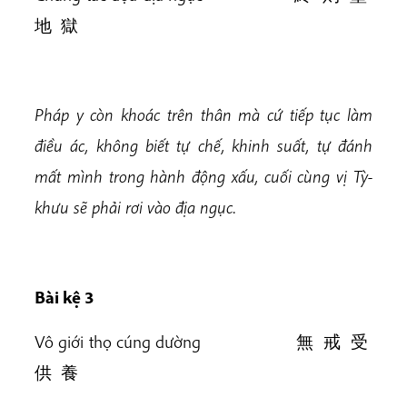
地 獄
Pháp y còn khoác trên thân mà cứ tiếp tục làm
điều ác, không biết tự chế, khinh suất, tự đánh
mất mình trong hành động xấu, cuối cùng vị Tỳ-
khưu sẽ phải rơi vào địa ngục
.
Bài kệ 3
Vô giới thọ cúng dường 無 戒 受
供 養