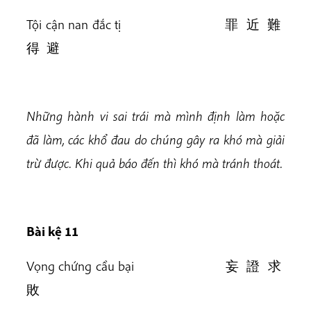
Tội cận nan đắc tị 罪 近 難
得 避
Những hành vi sai trái mà mình định làm hoặc
đã làm, các khổ đau do chúng gây ra khó mà giải
trừ được. Khi quả báo đến thì khó mà tránh thoát.
Bài k
ệ 11
Vọng chứng cầu bại 妄 證 求
敗