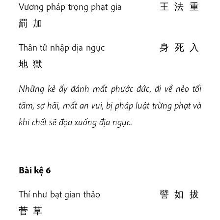
Vương pháp trọng phạt gia 王 法 重
罰 加
Thân tử nhập địa ngục 身 死 入
地 獄
Những kẻ ấy đánh mất phước đức, đi về nẻo tối
tăm, sợ hãi, mất an vui, bị pháp luật trừng phạt và
khi chết sẽ đọa xuống địa ngục.
Bài k
ệ 6
Thí như bạt gian thảo 譬 如 拔
菅 草