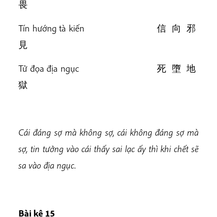
畏
Tín hướng tà kiến 信 向 邪
見
Tử đọa địa ngục 死 墮 地
獄
Cái đáng sợ mà không sợ, cái không đáng sợ mà
sợ, tin tưởng vào cái thấy sai lạc ấy thì khi chết sẽ
sa vào địa ngục.
Bài k
ệ 15