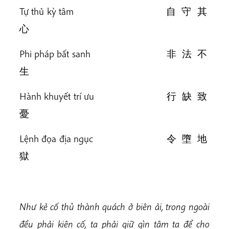
Tự thủ kỳ tâm 自 守 其
心
Phi pháp bất sanh 非 法 不
生
Hành khuyết trí ưu 行 缺 致
憂
Lệnh đọa địa ngục 令 墮 地
獄
Như kẻ cố thủ thành quách ở biên ải, trong ngoài
đều phải kiên cố, ta phải giữ gìn tâm ta để cho