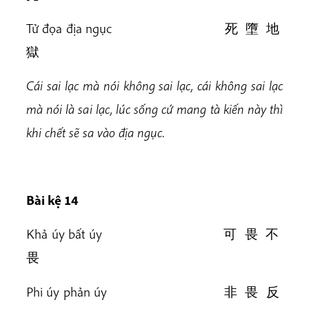
Tử đọa địa ngục 死 墮 地
獄
Cái sai lạc mà nói không sai lạc, cái không sai lạc
mà nói là sai lạc, lúc sống cứ mang tà kiến này thì
khi chết sẽ sa vào địa ngục.
Bài k
ệ 14
Khả úy bất úy 可 畏 不
畏
Phi úy phản úy 非 畏 反