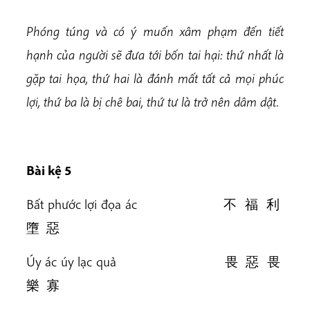
Phóng túng và có ý muốn xâm phạm đến tiết
hạnh của người sẽ đưa tới bốn tai hại: thứ nhất là
gặp tai họa, thứ hai là đánh mất tất cả mọi phúc
lợi, thứ ba là bị chê bai, thứ tư là trở nên dâm dật.
Bài k
ệ 5
Bất phước lợi đọa ác 不 福 利
墮 惡
Úy ác úy lạc quả 畏 惡 畏
樂 寡