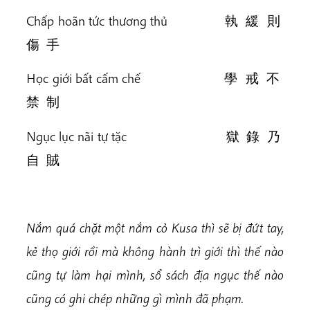
Chấp hoãn tức thương thủ 執 緩 則
傷 手
Học giới bất cấm chế 學 戒 不
禁 制
Ngục lục nãi tự tặc 獄 錄 乃
自 賊
Nắm quá chặt một nắm cỏ Kusa thì sẽ bị đứt tay,
kẻ thọ giới rồi mà không hành trì giới thì thế nào
cũng tự làm hại mình, sổ sách địa ngục thế nào
cũng có ghi chép những gì mình đã phạm.