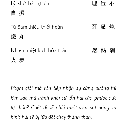
Lý khởi bất tự tổn 理 豈 不
自 損
Tử đạm thiêu thiết hoàn 死 噉 燒
鐵 丸
Nhiên nhiệt kịch hỏa thán 然 熱 劇
火 炭
Phạm giới mà vẫn tiếp nhận sự cúng dường thì
làm sao mà tránh khỏi sự tổn hại của phước đức
tự thân? Chết đi sẽ phải nuốt viên sắt nóng và
hình hài sẽ bị lửa đốt cháy thành than.