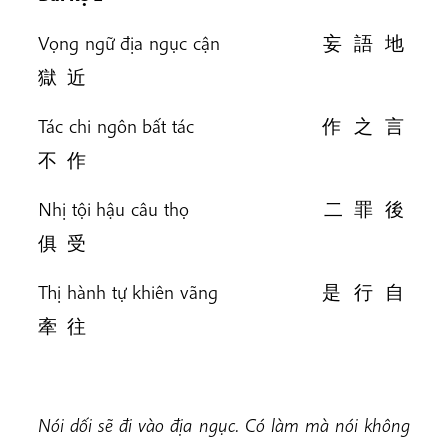
Vọng ngữ địa ngục cận 妄 語 地
獄 近
Tác chi ngôn bất tác 作 之 言
不 作
Nhị tội hậu câu thọ 二 罪 後
俱 受
Thị hành tự khiên vãng 是 行 自
牽 往
Nói dối sẽ đi vào địa ngục. Có làm mà nói không