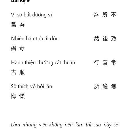
Bài k
ệ 9
Vi sở bất đương vi 為 所 不
當 為
Nhiên hậu trí uất độc 然 後 致
欝 毒
Hành thiện thường cát thuận 行 善 常
吉 順
Sở thích vô hối lận 所 適 無
悔 恡
Làm những việc không nên làm thì sau này sẽ