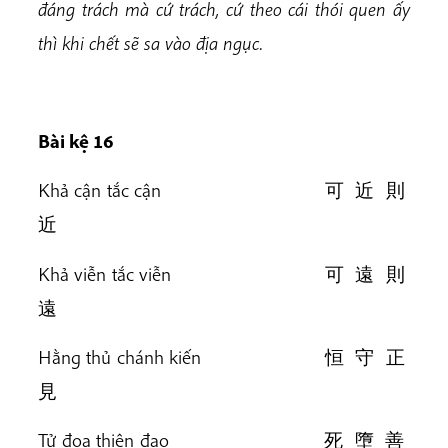
đáng trách mà cứ trách, cứ theo cái thói quen ấy
thì khi chết sẽ sa vào địa ngục.
Bài k
ệ 16
Khả cận tắc cận 可 近 則
近
Khả viễn tắc viễn 可 遠 則
遠
Hằng thủ chánh kiến 恒 守 正
見
Tử đọa thiện đạo 死 墮 善