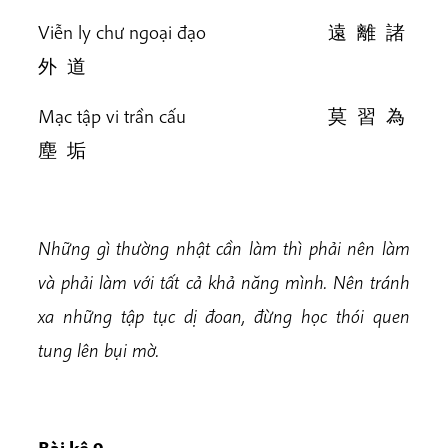
Viễn ly chư ngoại đạo 遠 離 諸
外 道
Mạc tập vi trần cấu 莫 習 為
塵 垢
Những gì thường nhật cần làm thì phải nên làm
và phải làm với tất cả khả năng mình. Nên tránh
xa những tập tục dị đoan, đừng học thói quen
tung lên bụi mờ.