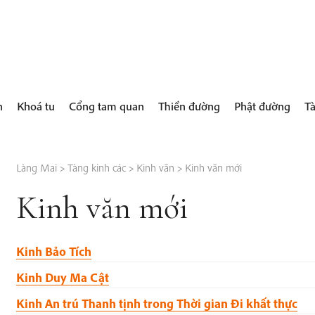
h
Khoá tu
Cổng tam quan
Thiền đường
Phật đường
Tà
Làng Mai
>
Tàng kinh các
>
Kinh văn
>
Kinh văn mới
Kinh văn mới
Kinh Bảo Tích
Kinh Duy Ma Cật
Kinh An trú Thanh tịnh trong Thời gian Đi khất thực