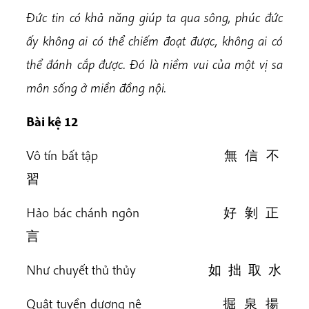
Đức tin có khả năng giúp ta qua sông, phúc đức
ấy không ai có thể chiếm đoạt được, không ai có
thể đánh cắp được. Đó là niềm vui của một vị sa
môn sống ở miền đồng nội.
Bài k
ệ 12
Vô tín bất tập 無 信 不
習
Hảo bác chánh ngôn 好 剝 正
言
Như chuyết thủ thủy 如 拙 取 水
Quật tuyền dương nê 掘 泉 揚