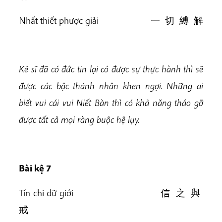
Nhất thiết phược giải 一 切 縛 解
Kẻ sĩ đã có đức tin lại có được sự thực hành thì sẽ
được các bậc thánh nhân khen ngợi. Những ai
biết vui cái vui Niết Bàn thì có khả năng tháo gỡ
được tất cả mọi ràng buộc hệ lụy.
Bài k
ệ 7
Tín chi dữ giới 信 之 與
戒