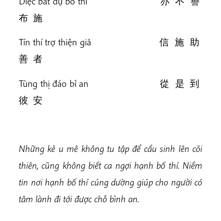
Diệc bất dự bố thí 亦 不 譽
布 施
Tín thí trợ thiện giả 信 施 助
善 者
Tùng thị đáo bỉ an 從 是 到
彼 安
Những kẻ u mê không tu tập để cầu sinh lên cõi
thiên, cũng không biết ca ngợi hạnh bố thí. Niềm
tin nơi hạnh bố thí cúng dường giúp cho người có
tâm lành đi tới được chỗ bình an.