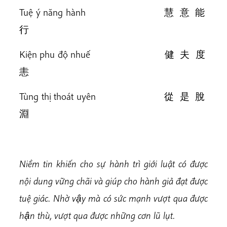
Tuệ ý năng hành 慧 意 能
行
Kiện phu độ nhuế 健 夫 度
恚
Tùng thị thoát uyên 從 是 脫
淵
Niềm tin khiến cho sự hành trì giới luật có được
nội dung vững chãi và giúp cho hành giả đạt được
tuệ giác. Nhờ vậy mà có sức mạnh vượt qua được
hận thù, vượt qua được những cơn lũ lụt.