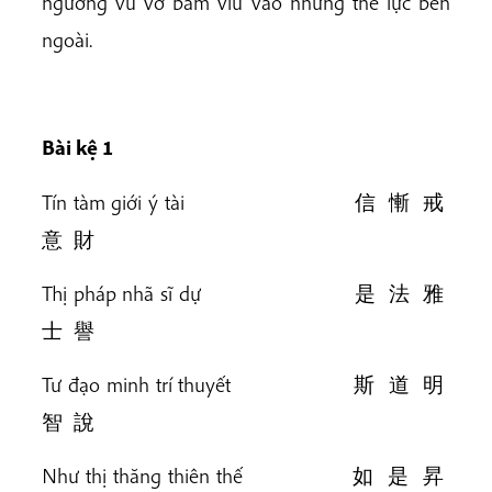
ngưỡng vu vơ bám víu vào những thế lực bên
ngoài.
Bài k
ệ 1
Tín tàm giới ý tài 信 慚 戒
意 財
Thị pháp nhã sĩ dự 是 法 雅
士 譽
Tư đạo minh trí thuyết 斯 道 明
智 說
Như thị thăng thiên thế 如 是 昇