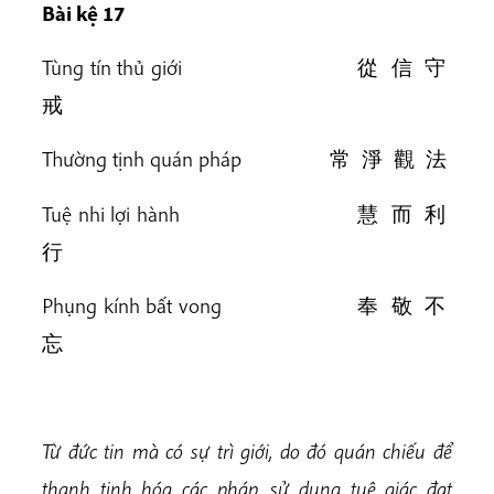
Bài k
ệ 17
Tùng tín thủ giới 從 信 守
戒
Thường tịnh quán pháp 常 淨 觀 法
Tuệ nhi lợi hành 慧 而 利
行
Phụng kính bất vong 奉 敬 不
忘
Từ đức tin mà có sự trì giới, do đó quán chiếu để
thanh tịnh hóa các pháp, sử dụng tuệ giác đạt