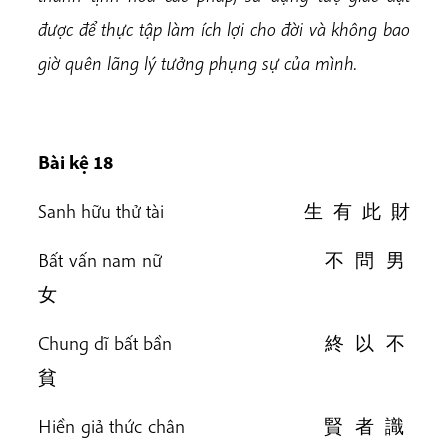
được để thực tập làm ích lợi cho đời và không bao
giờ quên lãng lý tưởng phụng sự của mình.
Bài k
ệ 18
Sanh hữu thử tài 生 有 此 財
Bất vấn nam nữ 不 問 男
女
Chung dĩ bất bần 終 以 不
貧
Hiền giả thức chân 賢 者 識