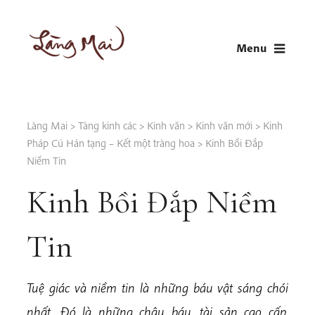
Skip
to
Menu
content
LÀNG MAI
Thích Nhất Hạnh
Làng Mai
>
Tàng kinh các
>
Kinh văn
>
Kinh văn mới
>
Kinh
Pháp Cú Hán tạng – Kết một tràng hoa
>
Kinh Bồi Đắp
Niềm Tin
Kinh Bồi Đắp Niềm
Tin
Tuệ giác và niềm tin là những báu vật sáng chói
nhất. Đó là những châu báu, tài sản cao cấp,