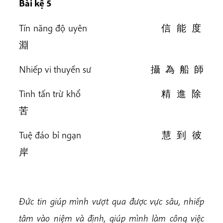
Bài k
ệ 5
Tín năng độ uyên 信 能 度
淵
Nhiếp vi thuyền sư 攝 為 船 師
Tinh tấn trừ khổ 精 進 除
苦
Tuệ đáo bỉ ngạn 慧 到 彼
岸
Đức tin giúp mình vượt qua được vực sâu, nhiếp
tâm vào niệm và định, giúp mình làm công việc