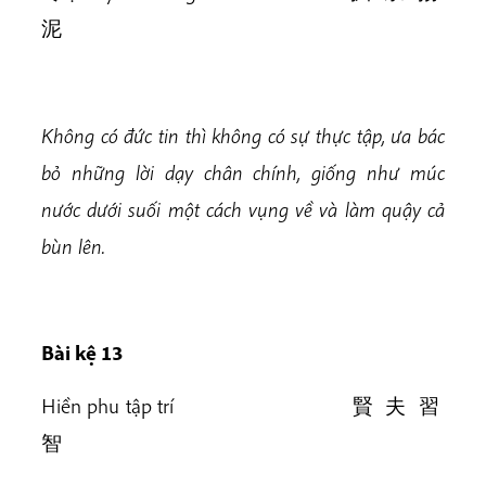
泥
Không có đức tin thì không có sự thực tập, ưa bác
bỏ những lời dạy chân chính, giống như múc
nước dưới suối một cách vụng về và làm quậy cả
bùn lên.
Bài kệ 13
Hiền phu tập trí 賢 夫 習
智