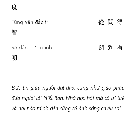
度
Tùng văn đắc trí 從 聞 得
智
Sở đáo hữu minh 所 到 有
明
Đức tin giúp người đạt đạo, cũng như giáo pháp
đưa người tới Niết Bàn. Nhờ học hỏi mà có trí tuệ
và nơi nào mình đến cũng có ánh sáng chiếu soi.