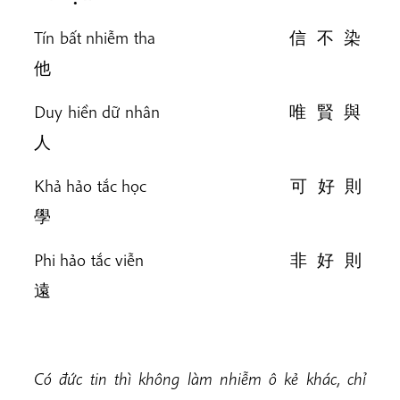
Tín bất nhiễm tha 信 不 染
他
Duy hiền dữ nhân 唯 賢 與
人
Khả hảo tắc học 可 好 則
學
Phi hảo tắc viễn 非 好 則
遠
Có đức tin thì không làm nhiễm ô kẻ khác, chỉ