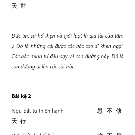
天 世
Đức tin, sự hổ thẹn và giới luật là gia tài của tâm
ý. Đó là những cái được các bậc cao sĩ khen ngợi.
Các bậc minh trí đều dạy về con đường này. Đó là
con đường đi lên các cõi trời.
Bài k
ệ 2
Ngu bất tu thiên hạnh 愚 不 修
天 行