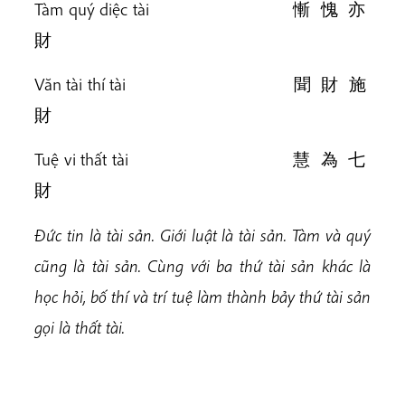
Tàm quý diệc tài 慚 愧 亦
財
Văn tài thí tài 聞 財 施
財
Tuệ vi thất tài 慧 為 七
財
Đức tin là tài sản. Giới luật là tài sản. Tàm và quý
cũng là tài sản. Cùng với ba thứ tài sản khác là
học hỏi, bố thí và trí tuệ làm thành bảy thứ tài sản
gọi là thất tài.