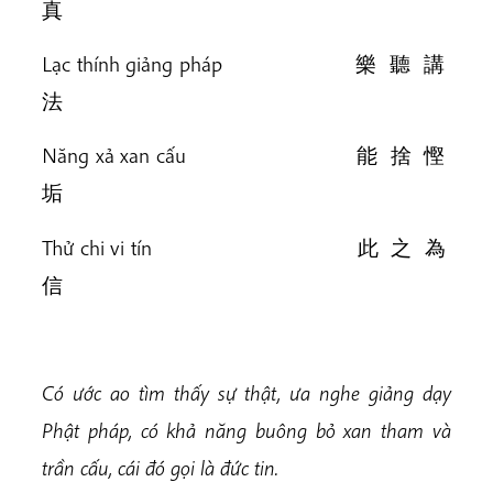
真
Lạc thính giảng pháp 樂 聽 講
法
Năng xả xan cấu 能 捨 慳
垢
Thử chi vi tín 此 之 為
信
Có ước ao tìm thấy sự thật, ưa nghe giảng dạy
Phật pháp, có khả năng buông bỏ xan tham và
trần cấu, cái đó gọi là đức tin.