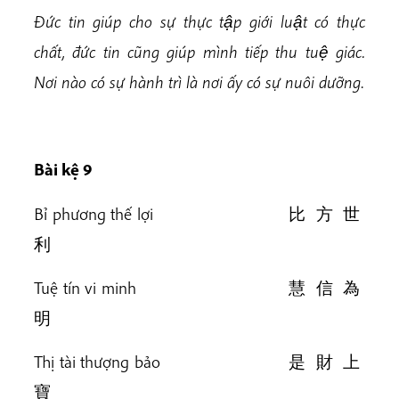
Đức tin giúp cho sự thực tập giới luật có thực
chất, đức tin cũng giúp mình tiếp thu tuệ giác.
Nơi nào có sự hành trì là nơi ấy có sự nuôi dưỡng
.
Bài k
ệ 9
Bỉ phương thế lợi 比 方 世
利
Tuệ tín vi minh 慧 信 為
明
Thị tài thượng bảo 是 財 上
寶