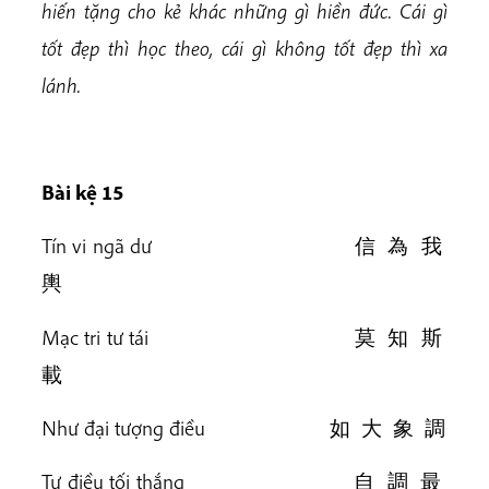
hiến tặng cho kẻ khác những gì hiền đức. Cái gì
tốt đẹp thì học theo, cái gì không tốt đẹp thì xa
lánh.
Bài k
ệ 15
Tín vi ngã dư 信 為 我
輿
Mạc tri tư tái 莫 知 斯
載
Như đại tượng điều 如 大 象 調
Tự điều tối thắng 自 調 最