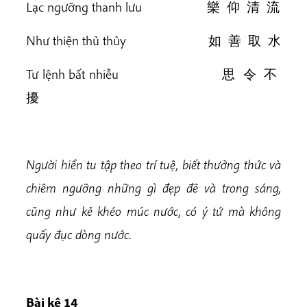
Lạc ngưỡng thanh lưu 樂 仰 清 流
Như thiện thủ thủy 如 善 取 水
Tư lệnh bất nhiễu 思 令 不
擾
Người hiền tu tập theo trí tuệ, biết thưởng thức và
chiêm ngưỡng những gì đẹp đẽ và trong sáng,
cũng như kẻ khéo múc nước, có ý tứ mà không
quấy đục dòng nước.
Bài k
ệ 14