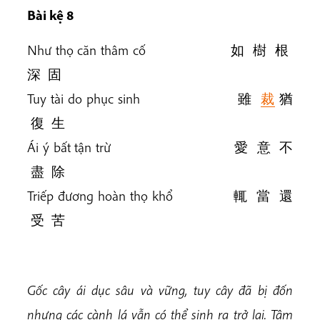
Bài kệ 8
Như thọ căn thâm cố 如 樹 根
深 固
Tuy tài do phục sinh 雖
裁
猶
復 生
Ái ý bất tận trừ 愛 意 不
盡 除
Triếp đương hoàn thọ khổ 輒 當 還
受 苦
Gốc cây ái dục sâu và vững, tuy cây đã bị đốn
nhưng các cành lá vẫn có thể sinh ra trở lại. Tâm