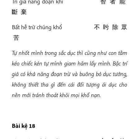
Trí giả năng đoạn khí 智 者 能
斷 棄
Bất hễ trừ chúng khổ 不 盻 除 眾
苦
Tự nhốt mình trong sắc dục thì cũng như con tằm
kéo chiếc kén tự mình giam hãm lấy mình. Bậc trí
giả có khả năng đoạn trừ và buông bỏ dục tưởng,
không thiết tha gì đến cái đối tượng ái dục cho
nên mới tránh thoát khỏi mọi khổ nạn.
Bài kệ 18