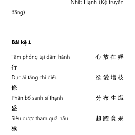
Nhất Hạnh (Kệ truyền
đăng)
Bài kệ 1
Tâm phóng tại dâm hành 心 放 在 婬
行
Dục ái tăng chi điều 欲 愛 增 枝
條
Phân bố sanh sí thạnh 分 布 生 熾
盛
Siêu dược tham quả hầu 超 躍 貪 果
猴