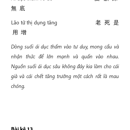
無 底
Lão tử thị dụng tăng 老 死 是
用 增
Dòng suối ái dục thấm vào tư duy, mong cầu và
nhận thức để lớn mạnh và quấn vào nhau.
Nguồn suối ái dục sâu không đáy kia làm cho cái
già và cái chết tăng trưởng một cách rất là mau
chóng.
Bài kệ 13