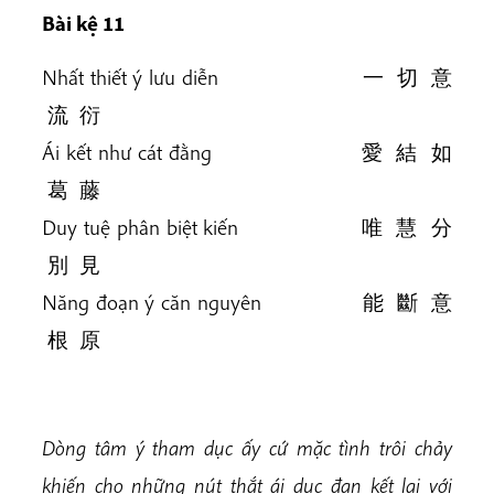
Bài kệ 11
Nhất thiết ý lưu diễn 一 切 意
流 衍
Ái kết như cát đằng 愛 結 如
葛 藤
Duy tuệ phân biệt kiến 唯 慧 分
別 見
Năng đoạn ý căn nguyên 能 斷 意
根 原
Dòng tâm ý tham dục ấy cứ mặc tình trôi chảy
khiến cho những nút thắt ái dục đan kết lại với