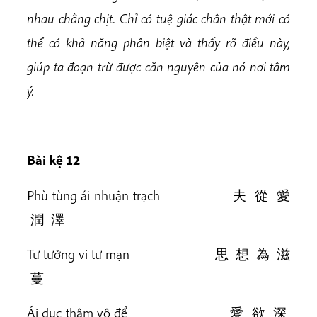
nhau chằng chịt. Chỉ có tuệ giác chân thật mới có
thể có khả năng phân biệt và thấy rõ điều này,
giúp ta đoạn trừ được căn nguyên của nó nơi tâm
ý.
Bài kệ 12
Phù tùng ái nhuận trạch 夫 從 愛
潤 澤
Tư tưởng vi tư mạn 思 想 為 滋
蔓
Ái dục thâm vô để 愛 欲 深