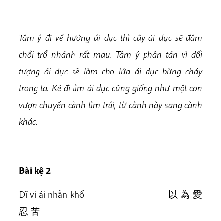
Tâm ý đi về hướng ái dục thì cây ái dục sẽ đâm
chồi trổ nhánh rất mau. Tâm ý phân tán vì đối
tượng ái dục sẽ làm cho lửa ái dục bừng cháy
trong ta. Kẻ đi tìm ái dục cũng giống như một con
vượn chuyền cành tìm trái, từ cành này sang cành
khác.
Bài kệ 2
Dĩ vi ái nhẫn khổ 以 為 愛
忍 苦