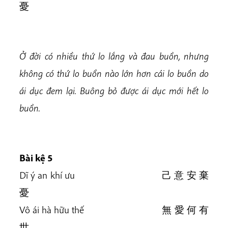
憂
Ở đời có nhiều thứ lo lắng và đau buồn, nhưng
không có thứ lo buồn nào lớn hơn cái lo buồn do
ái dục đem lại. Buông bỏ được ái dục mới hết lo
buồn.
Bài kệ 5
Dĩ ý an khí ưu 己 意 安 棄
憂
Vô ái hà hữu thế 無 愛 何 有
世