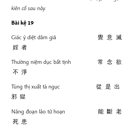
kiên cố sau này.
Bài kệ 19
Giác ý diệt dâm giả 覺 意 滅
婬 者
Thường niệm dục bất tịnh 常 念 欲
不 淨
Tùng thị xuất tà ngục 從 是 出
邪 獄
Năng đoạn lão tử hoạn 能 斷 老
死 患