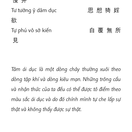
Tư tưởng ỷ dâm dục 思 想 猗 婬
欲
Tự phú vô sở kiến 自 覆 無 所
見
Tâm ái dục là một dòng chảy thường xuôi theo
dòng tập khí và dòng kiêu mạn. Những trông cầu
và nhận thức của ta đều có thể được tô điểm theo
màu sắc ái dục và do đó chính mình tự che lấp sự
thật và không thấy được sự thật.