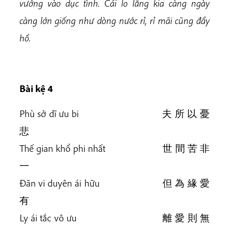
vướng vào dục tình. Cái lo lắng kia càng ngày
càng lớn giống như dòng nước rỉ, rỉ mãi cũng đầy
hồ.
Bài kệ 4
Phù sở dĩ ưu bi 夫 所 以 憂
悲
Thế gian khổ phi nhất 世 間 苦 非
一
Đãn vi duyên ái hữu 但 為 緣 愛
有
Ly ái tắc vô ưu 離 愛 則 無