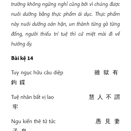
trưởng không ngừng nghỉ cũng bởi vì chúng được
nuôi dưỡng bằng thực phẩm ái dục. Thực phẩm
này nuôi dưỡng oán hận, un thành từng gò từng
đống, người thiếu trí tuệ thì cứ miệt mài đi về
hướng ấy.
Bài kệ 14
Tuy ngục hữu câu diệp 雖 獄 有
鉤 鍱
Tuệ nhân bất vị lao 慧 人 不 謂
牢
Ngu kiến thê tử tức 愚 見 妻
子 息