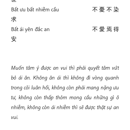
Bất ưu bất nhiễm cầu 不 憂 不 染
求
Bất ái yên đắc an 不 愛 焉 得
安
Muốn tâm ý được an vui thì phải quyết tâm vứt
bỏ ái ân. Không ân ái thì không đi vòng quanh
trong cõi luân hồi, không còn phải mang nặng ưu
tư, không còn thấp thỏm mong cầu những gì ô
nhiễm, không còn ái nhiễm thì sẽ được thật sự an
vui.