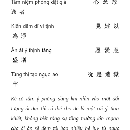
Tâm niệm phóng dật giả 心 念 放
逸 者
Kiến dâm dĩ vi tịnh 見 婬 以
為 淨
Ân ái ý thịnh tăng 恩 愛 意
盛 增
Tùng thị tạo ngục lao 從 是 造 獄
牢
Kẻ có tâm ý phóng đãng khi nhìn vào một đối
tượng ái dục thì có thể cho đó là một cái gì tinh
khiết, không biết rằng sự tăng trưởng lớn mạnh
của ái ân sẽ đem tới bao nhiêu hệ lụy, tù ngục