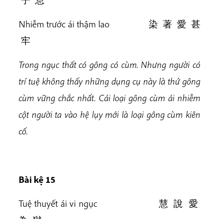
Nhiễm trước ái thậm lao 染 著 愛 甚
牢
Trong ngục thất có gông có cùm. Nhưng người có
trí tuệ không thấy những dụng cụ này là thứ gông
cùm vững chắc nhất. Cái loại gông cùm ái nhiễm
cột người ta vào hệ lụy mới là loại gông cùm kiên
cố.
Bài kệ 15
Tuệ thuyết ái vi ngục 慧 說 愛