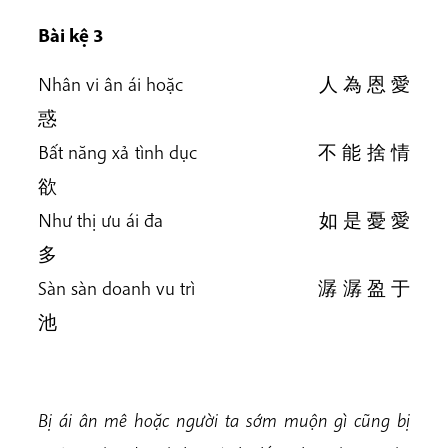
Bài kệ 3
Nhân vi ân ái hoặc 人 為 恩 愛
惑
Bất năng xả tình dục 不 能 捨 情
欲
Như thị ưu ái đa 如 是 憂 愛
多
Sàn sàn doanh vu trì 潺 潺 盈 于
池
Bị ái ân mê hoặc người ta sớm muộn gì cũng bị