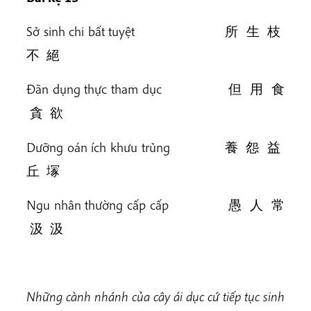
Sở sinh chi bất tuyệt 所 生 枝
不 絕
Đãn dụng thực tham dục 但 用 食
貪 欲
Dưỡng oán ích khưu trủng 養 怨 益
丘 塜
Ngu nhân thường cấp cấp 愚 人 常
汲 汲
Những cành nhánh của cây ái dục cứ tiếp tục sinh