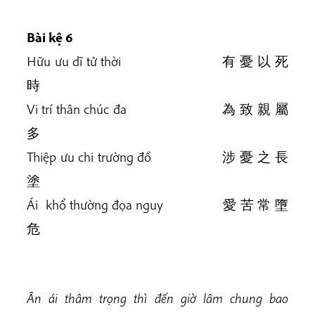
Bài kệ 6
Hữu ưu dĩ tử thời 有 憂 以 死
時
Vi trí thân chúc đa 為 致 親 屬
多
Thiệp ưu chi trường đồ 涉 憂 之 長
塗
Ái khổ thường đọa nguy 愛 苦 常 墮
危
Ân ái thâm trọng thì đến giờ lâm chung bao