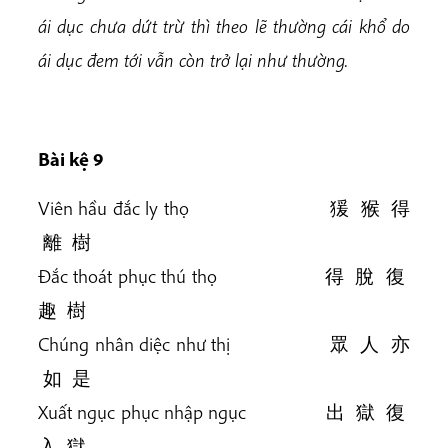
ái dục chưa dứt trừ thì theo lẽ thường cái khổ do
ái dục đem tới vẫn còn trở lại như thường.
Bài kệ 9
Viên hầu đắc ly thọ 猨 猴 得
離 樹
Đắc thoát phục thú thọ 得 脫 復
趣 樹
Chúng nhân diệc như thị 眾 人 亦
如 是
Xuất ngục phục nhập ngục 出 獄 復
入 獄