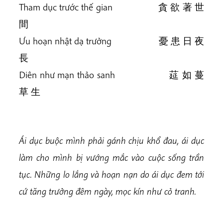
Tham dục trước thế gian 貪 欲 著 世
間
Ưu hoạn nhật dạ trưởng 憂 患 日 夜
長
Diên như mạn thảo sanh 莚 如 蔓
草 生
Ái dục buộc mình phải gánh chịu khổ đau, ái dục
làm cho mình bị vướng mắc vào cuộc sống trần
tục. Những lo lắng và hoạn nạn do ái dục đem tới
cứ tăng trưởng đêm ngày, mọc kín như cỏ tranh.