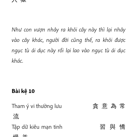
Như con vượn nhảy ra khỏi cây này thì lại nhảy
vào cây khác, người đời cũng thế, ra khỏi được
ngục tù ái dục này rồi lại lao vào ngục tù ái dục
khác.
Bài kệ 10
Tham ý vi thường lưu 貪 意 為 常
流
Tập dữ kiêu mạn tinh 習 與 憍
慢 并