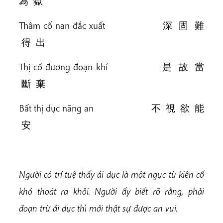
為 獄
Thâm cố nan đắc xuất 深 固 難
得 出
Thị cố đương đoạn khí 是 故 當
斷 棄
Bất thị dục năng an 不 視 欲 能
安
Người có trí tuệ thấy ái dục là một ngục tù kiên cố
khó thoát ra khỏi. Người ấy biết rõ rằng, phải
đoạn trừ ái dục thì mới thật sự được an vui.