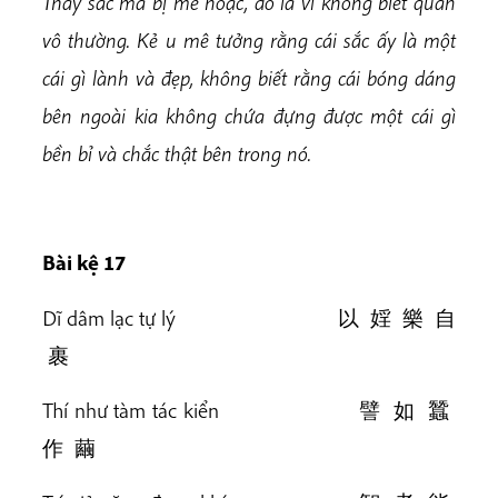
Thấy sắc mà bị mê hoặc, đó là vì không biết quán
vô thường. Kẻ u mê tưởng rằng cái sắc ấy là một
cái gì lành và đẹp, không biết rằng cái bóng dáng
bên ngoài kia không chứa đựng được một cái gì
bền bỉ và chắc thật bên trong nó.
Bài kệ 17
Dĩ dâm lạc tự lý 以 婬 樂 自
裹
Thí như tàm tác kiển 譬 如 蠶
作 繭