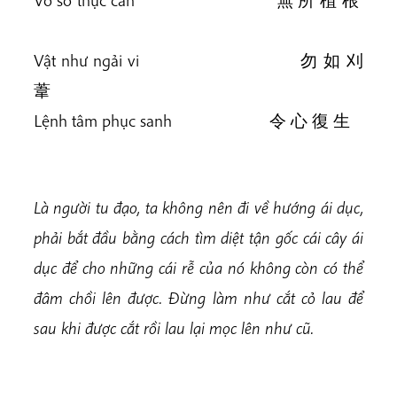
Vật như ngải vi 勿 如 刈
葦
Lệnh tâm phục sanh 令 心 復 生
Là người tu đạo, ta không nên đi về hướng ái dục,
phải bắt đầu bằng cách tìm diệt tận gốc cái cây ái
dục để cho những cái rễ của nó không còn có thể
đâm chồi lên được. Đừng làm như cắt cỏ lau để
sau khi được cắt rồi lau lại mọc lên như cũ.