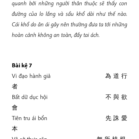
quanh bởi những người thân thuộc sẽ thấy con
đường của lo lắng và sầu khổ dài như thế nào.
Cái khổ do ân ái gây nên thường đưa ta tới những
hoàn cảnh không an toàn, đầy tai ách.
Bài kệ 7
Vi đạo hành giả 為 道 行
者
Bất dữ dục hội 不 與 欲
會
Tiên tru ái bổn 先 誅 愛
本
Vô sở thực căn 無 所 植 根