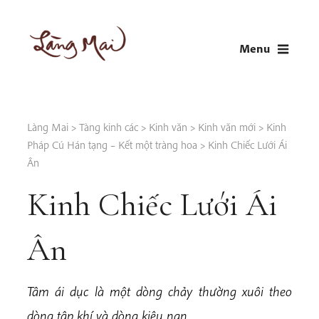
Skip
to
Menu
content
LÀNG MAI
Thích Nhất Hạnh
Làng Mai
>
Tàng kinh các
>
Kinh văn
>
Kinh văn mới
>
Kinh
Pháp Cú Hán tạng – Kết một tràng hoa
>
Kinh Chiếc Lưới Ái
Ân
Kinh Chiếc Lưới Ái
Ân
Tâm ái dục là một dòng chảy thường xuôi theo
dòng tập khí và dòng kiêu nạn.