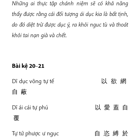
Những ai thực tập chánh niệm sẽ có khả năng
thấy được rằng cái đối tượng ái dục kia là bất tịnh,
do đó diệt trừ được dục ý, ra khỏi nguc tù và thoát
khỏi tai nạn già và chết.
Bài kệ 20
–
21
Dĩ dục võng tự tế 以 欲 網
自 蔽
Dĩ ái cái tự phú 以 愛 蓋 自
覆
Tự tứ phược ư ngục 自 恣 縛 於