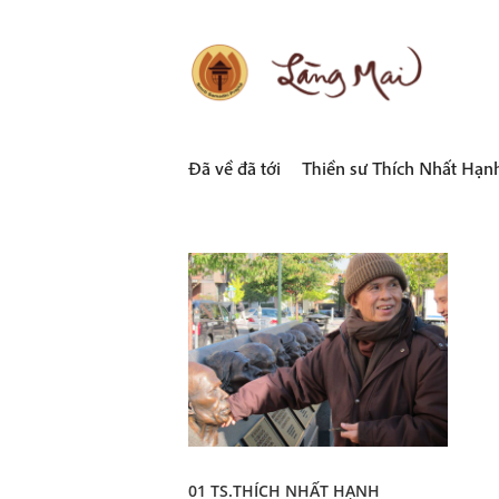
Skip
to
content
LÀNG MAI
Thích Nhất Hạnh
Đã về đã tới
Thiền sư Thích Nhất Hạn
01 TS.THÍCH NHẤT HẠNH