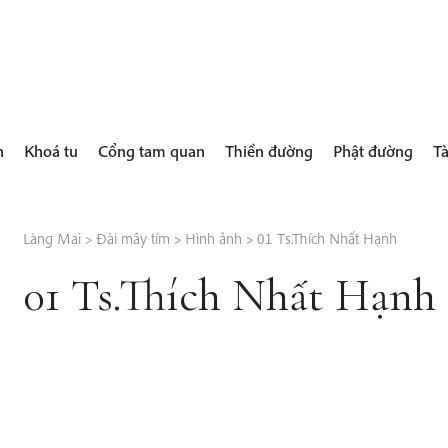
h
Khoá tu
Cổng tam quan
Thiền đường
Phật đường
Tà
Làng Mai
>
Đài mây tím
>
Hình ảnh
>
01 Ts.Thích Nhất Hạnh
01 Ts.Thích Nhất Hạnh