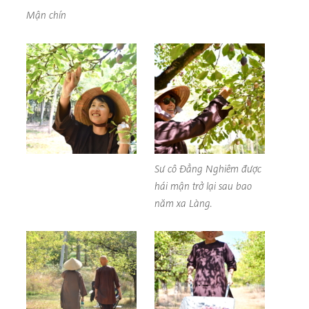
Mận chín
Sư cô Đẳng Nghiêm được
hái mận trở lại sau bao
năm xa Làng.