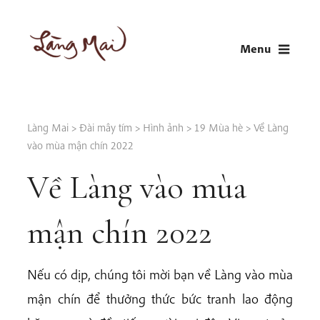
Skip
to
Menu
content
LÀNG MAI
Thích Nhất Hạnh
Làng Mai
>
Đài mây tím
>
Hình ảnh
>
19 Mùa hè
>
Về Làng
vào mùa mận chín 2022
Về Làng vào mùa
mận chín 2022
Nếu có dịp, chúng tôi mời bạn về Làng vào mùa
mận chín để thưởng thức bức tranh lao động