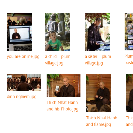
Plum
you are online.jpg
a child – plum
a sister – plum
post
village.jpg
village.jpg
dinh nghiem.jpg
Thich Nhat Hanh
and his Photo.jpg
Thich Nhat Hanh
Thi
and flame.jpg
and