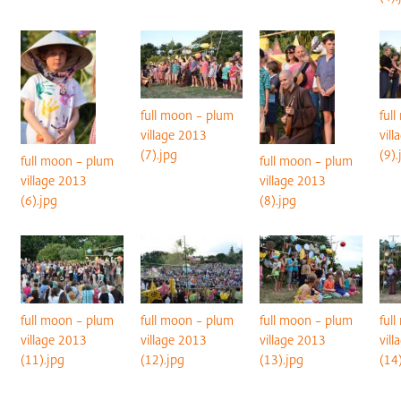
full moon – plum
ful
village 2013
vil
(7).jpg
(9).
full moon – plum
full moon – plum
village 2013
village 2013
(6).jpg
(8).jpg
full moon – plum
full moon – plum
full moon – plum
ful
village 2013
village 2013
village 2013
vil
(11).jpg
(12).jpg
(13).jpg
(14