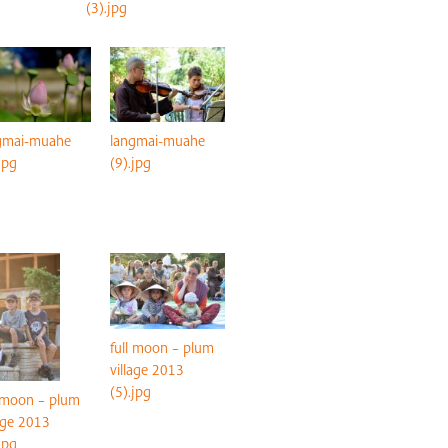
(3).jpg
gmai-muahe
langmai-muahe
jpg
(9).jpg
full moon – plum
village 2013
(5).jpg
l moon – plum
lage 2013
jpg