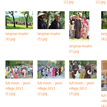
(1).jpg
(2).jpg
langmai-muahe
langmai-muahe
lan
(4).jpg
(5).jpg
(8).
langmai-muahe
(7).jpg
full moon – plum
full moon – plum
full moon – plum
village 2013
village 2013
village 2013
(1).jpg
(2).jpg
(3).jpg
ful
vil
(4).