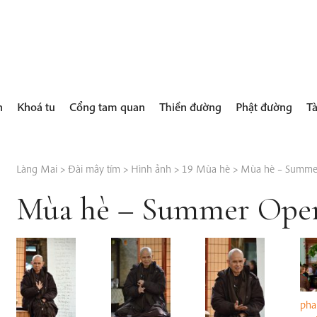
h
Khoá tu
Cổng tam quan
Thiền đường
Phật đường
Tà
Làng Mai
>
Đài mây tím
>
Hình ảnh
>
19 Mùa hè
>
Mùa hè – Summe
Mùa hè – Summer Open
pha