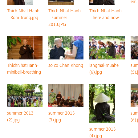
em.
Thich Nhat Hanh
Thich Nhat Hanh
Thich Nhat Hanh
– Xom Trung.jpg
– summer
– here and now
2013.JPG
ThichNhatHanh-
so co Chan Khong
langmai-muahe
sum
minibell-breathing
(6).jpg
(5).
summer 2013
summer 2013
sum
(2).jpg
(3).jpg
(6).
summer 2013
(4).jpg