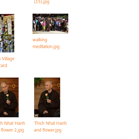
(15).jpg
walking
meditation.jpg
 Village
card
ch Nhat Hanh
Thich Nhat Hanh
 flower 2.jpg
and flower.jpg