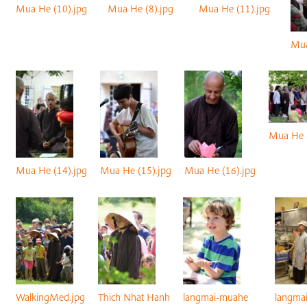
Mua He (10).jpg
Mua He (8).jpg
Mua He (11).jpg
Mua
Mua He (
Mua He (14).jpg
Mua He (15).jpg
Mua He (16).jpg
WalkingMed.jpg
Thich Nhat Hanh
langmai-muahe
langma