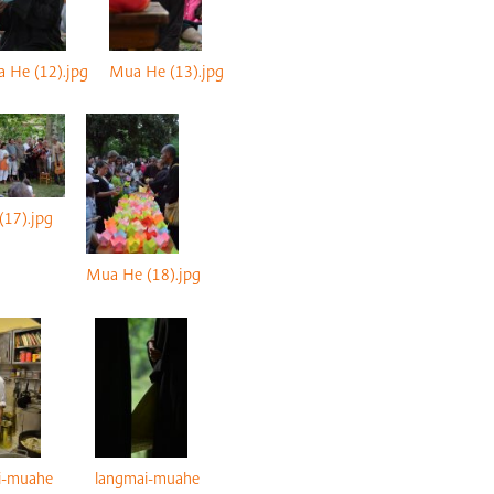
 He (12).jpg
Mua He (13).jpg
17).jpg
Mua He (18).jpg
i-muahe
langmai-muahe