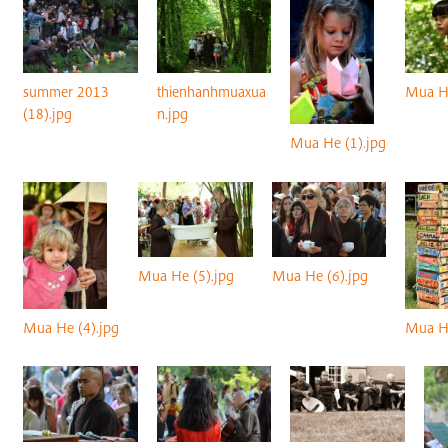
summer 2013
thienhanhmuaxua
Mua He
(18).jpg
n.jpg
Mua He (1).jpg
Mua He (5).jpg
Mua He (6).jpg
Mua He
Mua He (4).jpg