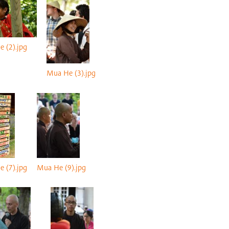
 (2).jpg
Mua He (3).jpg
 (7).jpg
Mua He (9).jpg