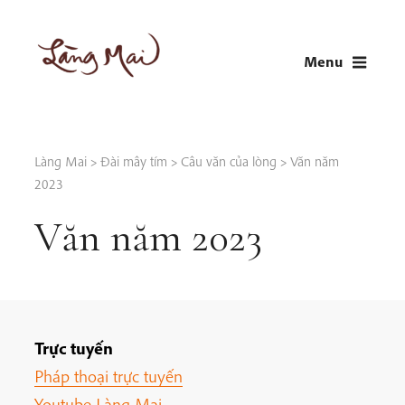
Skip
to
Menu
content
LÀNG MAI
Thích Nhất Hạnh
Làng Mai
>
Đài mây tím
>
Câu văn của lòng
>
Văn năm
2023
Văn năm 2023
Trực tuyến
Pháp thoại trực tuyến
Youtube Làng Mai