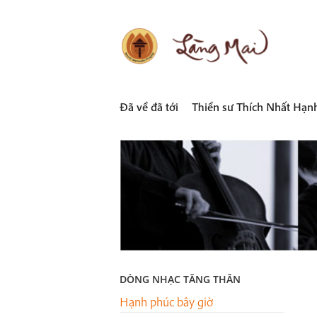
Skip
to
content
LÀNG MAI
Thích Nhất Hạnh
Đã về đã tới
Thiền sư Thích Nhất Hạn
DÒNG NHẠC TĂNG THÂN
Hạnh phúc bây giờ