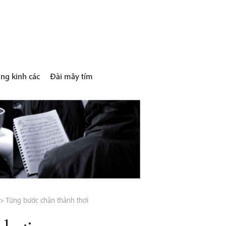
ng kinh các
Đài mây tím
>
Từng bước chân thảnh thơi