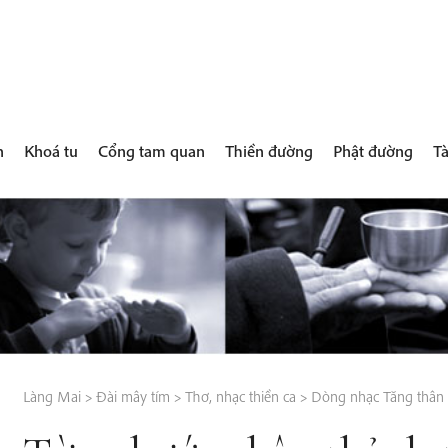
h
Khoá tu
Cổng tam quan
Thiền đường
Phật đường
Tà
Làng Mai
>
Đài mây tím
>
Thơ, nhạc thiền ca
>
Dòng nhạc Tăng thân