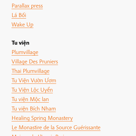
Parallax press
Lá Bối
Wake Up
Tu viện
Plumvillage
Village Des Pruniers
Thai Plumvillage
Tu Viện Vườn Ươm
Tu Viện Lộc Uyển
Tu viện Mộc lan
Tu viện Bích Nham
Healing Spring Monastery
Le Monastire de la Source Guérissante