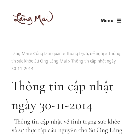
Skip
to
Menu
content
LÀNG MAI
Thích Nhất Hạnh
Làng Mai
>
Cổng tam quan
>
Thông bạch, đề nghị
>
Thông
tin sức khỏe Sư Ông Làng Mai
>
Thông tin cập nhật ngày
30-11-2014
Thông tin cập nhật
ngày 30-11-2014
Thông tin cập nhật về tình trạng sức khỏe
và sự thực tập cầu nguyện cho Sư Ông Làng