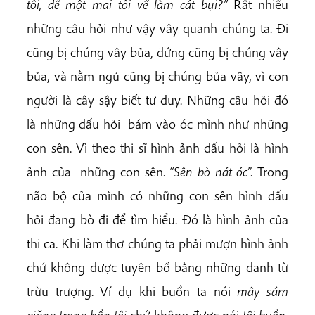
tôi, để một mai tôi về làm cát bụi?”
Rất nhiều
những câu hỏi như vậy vây quanh chúng ta. Đi
cũng bị chúng vây bủa, đứng cũng bị chúng vây
bủa, và nằm ngủ cũng bị chúng bủa vây, vì con
người là cây sậy biết tư duy. Những câu hỏi đó
là những dấu hỏi bám vào óc mình như những
con sên. Vì theo thi sĩ hình ảnh dấu hỏi là hình
ảnh của những con sên.
“Sên bò nát óc
”. Trong
não bộ của mình có những con sên hình dấu
hỏi đang bò đi để tìm hiểu. Đó là hình ảnh của
thi ca. Khi làm thơ chúng ta phải mượn hình ảnh
chứ không được tuyên bố bằng những danh từ
trừu trượng. Ví dụ khi buồn ta nói
mây sám
giăng trong hồn tôi
chứ không được nói
tôi buồn
,