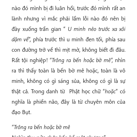
nào đó mình bị đi luân hồi, trước đó mình rất an
lành nhưng vì mắc phải lầm lỗi nào đó nên bị
đày xuống trần gian “
U minh nẻo trước xa xôi
dặm về
”, phía trước thì u minh đen tối, phía sau
con đường trở về thì mịt mờ, không biết đi đâu.
Rất tội nghiệp!
“Trông ra bến hoặc bờ mê”,
nhìn
ra thì thấy toàn là bến bờ mê hoặc, toàn là vô
minh, không có gì sáng sủa, không có gì là sự
thật cả. Trong danh từ Phật học chữ “
hoặc
” có
nghĩa là phiền não, đây là từ chuyên môn của
đạo Bụt.
“Trông ra bến hoặc bờ mê