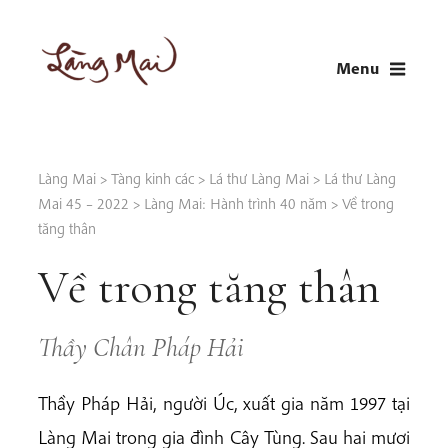
Skip
to
Menu
content
LÀNG MAI
Thích Nhất Hạnh
Làng Mai
>
Tàng kinh các
>
Lá thư Làng Mai
>
Lá thư Làng
Mai 45 – 2022
>
Làng Mai: Hành trình 40 năm
>
Về trong
tăng thân
Về trong tăng thân
Thầy Chân Pháp Hải
Thầy Pháp Hải, người Úc, xuất gia năm 1997 tại
Làng Mai trong gia đình Cây Tùng. Sau hai mươi