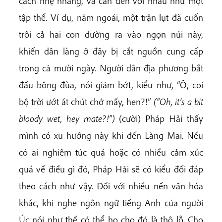
cách nhẹ nhàng, và cần đến với nhau như một
tập thể. Ví dụ, năm ngoái, một trận lụt đã cuốn
trôi cả hai con đường ra vào ngọn núi này,
khiến dân làng ở đây bị cắt nguồn cung cấp
trong cả mười ngày. Người dân địa phương bắt
đầu bông đùa, nói giảm bớt, kiểu như, “Ô, coi
bộ trời ướt át chút chớ mấy, hen?!”
(“Oh, it’s a bit
bloody wet, hey mate?!”)
(cười) Pháp Hải thấy
mình có xu hướng này khi đến Làng Mai. Nếu
có ai nghiêm túc quá hoặc có nhiều cảm xúc
quá về điều gì đó, Pháp Hải sẽ có kiểu đối đáp
theo cách như vậy. Đối với nhiều nền văn hóa
khác, khi nghe ngôn ngữ tiếng Anh của người
Úc nói như thế có thể họ cho đó là thô lỗ. Cho