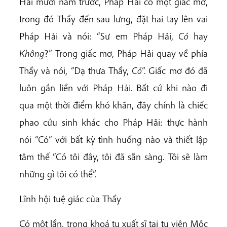
Hai mươi năm trước, Pháp Hải có một giấc mơ,
trong đó Thầy đến sau lưng, đặt hai tay lên vai
Pháp Hải và nói: “Sư em Pháp Hải,
Có
hay
Không
?” Trong giấc mơ, Pháp Hải quay về phía
Thầy và nói, “Dạ thưa Thầy,
Có
”. Giấc mơ đó đã
luôn gắn liền với Pháp Hải. Bất cứ khi nào đi
qua một thời điểm khó khăn, đây chính là chiếc
phao cứu sinh khác cho Pháp Hải: thực hành
nói “Có” với bất kỳ tình huống nào và thiết lập
tâm thế “Có tôi đây, tôi đã sẵn sàng. Tôi sẽ làm
những gì tôi có thể”.
Lĩnh hội tuệ giác của Thầy
Có một lần, trong khoá tu xuất sĩ tại tu viện Mộc