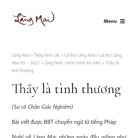
Skip
to
Menu
content
LÀNG MAI
Thích Nhất Hạnh
Làng Mai
>
Tàng kinh các
>
Lá thư Làng Mai
>
Lá thư Làng
Mai 45 – 2022
>
Làng Mai: Hành trình 40 năm
>
Thầy là
tình thương
Thầy là tình thương
(Sư cô Chân Giác Nghiêm)
Bài viết được BBT chuyển ngữ từ tiếng Pháp
Nghĩ về Làng Mai những ngày đầu giống như