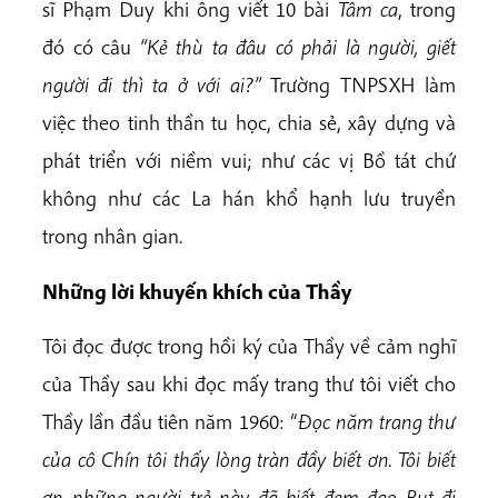
sĩ Phạm Duy khi ông viết 10 bài
Tâm ca
, trong
đó có câu
“Kẻ thù ta đâu có phải là người, giết
người đi thì ta ở với ai?”
Trường TNPSXH làm
việc theo tinh thần tu học, chia sẻ, xây dựng và
phát triển với niềm vui; như các vị Bồ tát chứ
không như các La hán khổ hạnh lưu truyền
trong nhân gian.
Những lời khuyến khích của Thầy
Tôi đọc được trong hồi ký của Thầy về cảm nghĩ
của Thầy sau khi đọc mấy trang thư tôi viết cho
Thầy lần đầu tiên năm 1960: “
Đọc năm trang thư
của cô Chín tôi thấy lòng tràn đầy biết ơn. Tôi biết
ơn những người trẻ này đã biết đem đạo Bụt đi