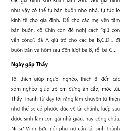
các gia đình khó khăn làm vốn. Mỗi gia đình
như vậy có thể tự bán buôn nho nhỏ, tự túc lo
kinh tế cho gia đình. Để cho các mẹ yên tâm
bán buôn, cô Chín còn đề nghị cách “giữ con
vần công”. Bà A giữ trẻ cho các bà B,C,D… đi
buôn bán và hôm sau đến lượt bà B, rồi bà C…
Ngày gặp Thầy
Tôi thích giúp người nghèo, thích đi đến các
xóm nghèo giúp trẻ em đừng ăn cắp, móc túi.
Thầy Thanh Từ dạy tôi rằng làm chuyện từ thiện
như thế sẽ có phước đức về tài chánh, kiếp sau
được sinh làm con gái nhà giàu, hay công chúa.
Ni sư Vĩnh Bửu nói phụ nữ cần tái sinh thành