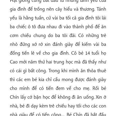
Hạt giống cũng bắt đầu từ những tánh yếu của
gia đình để trồng nên cây hiểu và thương. Tánh
yếu là hằng tuần, cứ vài ba tối cả gia đình tôi lái
ba chiếc ô tô đưa nhau đi vào thành phố để ăn
cơm chiều chung do ba tôi đãi. Có những trẻ
nhỏ đứng xớ rớ xin đánh giày để kiếm vài ba
đồng tiền lẻ về cho gia đình. Cô bé 14 tuổi họ
Cao mới năm thứ hai trung học mà đã thấy như
có cái gì bất công. Trong khi mình ăn thỏa thuê
thì các em bé kia chỉ cầu mong được đánh giày
cho mình để có tiền đem về cho mẹ. Rồi bé
Chín lấy cớ bận học để không đi ăn uống. Xin ở
nhà, bé đi dạy kèm trẻ chiều hay tối cho các con
nhà giàu để có tiền công… Bé Chín đã bắt đầu