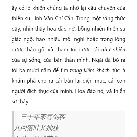
ấy có lẽ khiến chúng ta nhớ lại câu chuyện của
thiền sư Linh Vân Chí Cần. Trong một sáng thức
dậy, nhìn thấy hoa đào nở, bỗng nhiên thiền sư
giác ngộ, bao nhiêu mối nghi hoặc trong lòng
được tháo gỡ, và chạm tới được cái
như nhiên
của sự sống, của bản thân mình. Ngài đã bỏ ra
tới ba mươi năm để tìm
trang kiếm khách,
tức là
khám phá cho ra cái bản lai diện mục, cái con
người đích thực của mình. Hoa đào nở, và thiền
sư thấy.
三十年來尋剑客
几回落叶又抽枝