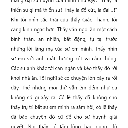
mắng đại sư huynh của mình như vậy: “Thầy là
thiền sư gì mà thiền sư! Thầy là đồ cứt, là đái…!”
Khi tôi nhìn sắc thái của thầy Giác Thanh, tôi
càng kinh ngạc hơn. Thầy vẫn ngồi ăn một cách
bình thản, an nhiên, bất động, tự tại trước
những lời lăng mạ của sư em mình. Thầy nhìn
sư em với ánh mắt thương xót và cảm thông.
Các sư anh khác tới can ngăn và kéo thầy đó rời
khỏi nhà ăn. Tôi nghĩ sẽ có chuyện lớn xảy ra rồi
đây. Thế nhưng mọi thứ vẫn êm đềm như đã
không có gì xảy ra. Có lẽ thầy đã không cho
thầy trụ trì bắt sư em mình ra sám hối, có lẽ thầy
đã bảo chuyện đó cứ để cho sư huynh giải
quyết. Nơi thầy có tấm lòng bao dung, độ