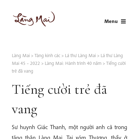
Skip
to
Menu
content
LÀNG MAI
Thích Nhất Hạnh
Làng Mai
>
Tàng kinh các
>
Lá thư Làng Mai
>
Lá thư Làng
Mai 45 – 2022
>
Làng Mai: Hành trình 40 năm
>
Tiếng cười
trẻ đã vang
Tiếng cười trẻ đã
vang
Sư huynh Giác Thanh, một người anh cả trong
tăng thân Làng Mai. Tại xóm Thượng, thầy ở