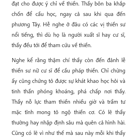
đạt cho được ý chỉ về thiền. Thầy bôn ba khắp
chốn để cầu học, ngay cả sau khi qua đến
phương Tây. Hễ nghe ở đâu có các vị thiền sư
nổi tiếng, thì dù họ là người xuất sĩ hay cư sĩ,
thầy đều tới để tham cứu về thiền.
Nghe kể rằng thậm chí thầy còn đến đảnh lễ
thiền sư nữ cư sĩ để cầu pháp thiền. Chỉ chừng
ấy cũng chứng tỏ được sự khát khao học hỏi và
tinh thần phóng khoáng, phá chấp nơi thầy.
Thầy nỗ lực tham thiền nhiều giờ và trầm tư
mặc tĩnh mong tỏ ngộ thiền cơ. Có lẽ thầy
thường hay nhập định sâu mà quên cả hình hài.
Cũng có lẽ vì như thế mà sau này mỗi khi thầy