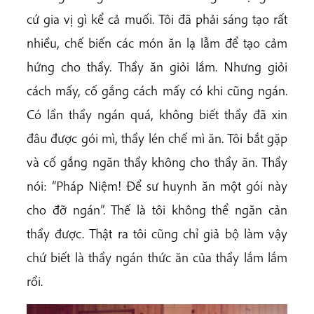
cứ gia vị gì kể cả muối. Tôi đã phải sáng tạo rất
nhiều, chế biến các món ăn lạ lẫm để tạo cảm
hứng cho thầy. Thầy ăn giỏi lắm. Nhưng giỏi
cách mấy, cố gắng cách mấy có khi cũng ngán.
Có lần thầy ngán quá, không biết thầy đã xin
đâu được gói mì, thầy lén chế mì ăn. Tôi bắt gặp
và cố gắng ngăn thầy không cho thầy ăn. Thầy
nói: “Pháp Niệm! Để sư huynh ăn một gói này
cho đỡ ngán”. Thế là tôi không thể ngăn cản
thầy được. Thật ra tôi cũng chỉ giả bộ làm vậy
chứ biết là thầy ngán thức ăn của thầy lắm lắm
rồi.