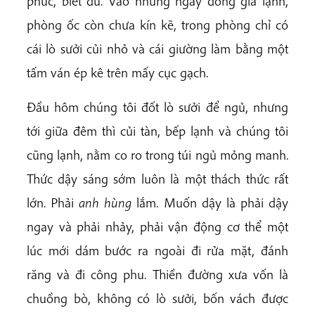
phúc, biết đủ. Vào những ngày đông giá lạnh,
phòng ốc còn chưa kín kẽ, trong phòng chỉ có
cái lò sưởi củi nhỏ và cái giường làm bằng một
tấm ván ép kê trên mấy cục gạch.
Đầu hôm chúng tôi đốt lò sưởi để ngủ, nhưng
tới giữa đêm thì củi tàn, bếp lạnh và chúng tôi
cũng lạnh, nằm co ro trong túi ngủ mỏng manh.
Thức dậy sáng sớm luôn là một thách thức rất
lớn. Phải
anh hùng
lắm. Muốn dậy là phải dậy
ngay và phải nhảy, phải vận động cơ thể một
lúc mới dám bước ra ngoài đi rửa mặt, đánh
răng và đi công phu. Thiền đường xưa vốn là
chuồng bò, không có lò sưởi, bốn vách được