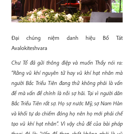
Đại chúng niệm danh hiệu Bồ Tát
Avalokiteshvara
Chư
Tổ đã gửi thông điệp và muốn Thầy nói ra:
“Rằng vũ khí nguyên tử hay vũ khí hạt nhân mà
người Bắc Triều Tiên đang thử không phải là vấn
đề mà vấn đề chính là nỗi sợ hãi. Tại vì người dân
Bắc Triều Tiên rất sợ. Họ sợ nước Mỹ, sợ Nam Hàn
và khối tự do chiếm đóng họ nên họ mới phải chế
tạo vũ khí hạt nhân”. Vì vậy chủ đề của bài pháp
thoại đó là: ‘Vấn đề then chốt không phải là vũ