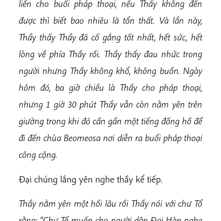
liền cho buổi pháp thoại, nếu Thầy không đến
được thì biết bao nhiêu là tổn thất. Và lần này,
Thầy thấy Thầy đã cố gắng tốt nhất, hết sức, hết
lòng về phía Thầy rồi. Thầy thấy đau nhức trong
người nhưng Thầy không khổ, không buồn. Ngày
hôm đó, ba giờ chiều là Thầy cho pháp thoại,
nhưng 1 giờ 30 phút Thầy vẫn còn nằm yên trên
giường trong khi đó cần gần một tiếng đồng hồ để
đi đến chùa Beomeosa nơi diễn ra buổi pháp thoại
công cộng.
Đại chúng lắng yên nghe thầy kể tiếp.
Thầy nằm yên một hồi lâu rồi Thầy nói với chư Tổ
rằng: “Chư Tổ muốn cho người dân Đại Hàn nghe