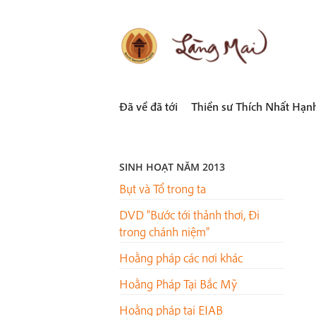
Skip
to
content
LÀNG MAI
Thích Nhất Hạnh
Đã về đã tới
Thiền sư Thích Nhất Hạn
SINH HOẠT NĂM 2013
Bụt và Tổ trong ta
DVD "Bước tới thảnh thơi, Đi
trong chánh niệm"
Hoằng pháp các nơi khác
Hoằng Pháp Tại Bắc Mỹ
Hoằng pháp tại EIAB