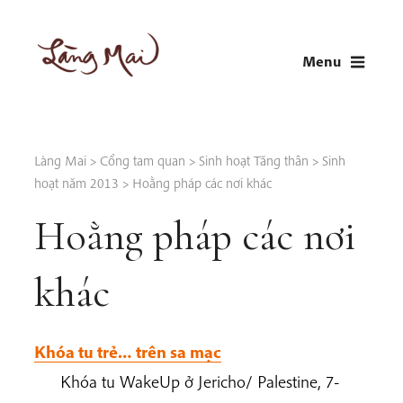
Skip
to
Menu
content
LÀNG MAI
Thích Nhất Hạnh
Làng Mai
>
Cổng tam quan
>
Sinh hoạt Tăng thân
>
Sinh
hoạt năm 2013
>
Hoằng pháp các nơi khác
Hoằng pháp các nơi
khác
Khóa tu trẻ… trên sa mạc
Khóa tu WakeUp ở Jericho/ Palestine, 7-