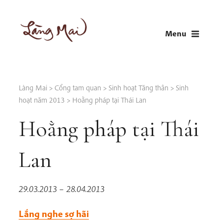
Skip
to
Menu
content
LÀNG MAI
Thích Nhất Hạnh
Làng Mai
>
Cổng tam quan
>
Sinh hoạt Tăng thân
>
Sinh
hoạt năm 2013
>
Hoằng pháp tại Thái Lan
Hoằng pháp tại Thái
Lan
29.03.2013 – 28.04.2013
Lắng nghe sợ hãi