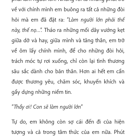
về với chính mình em buông ra tất cả những đòi
hỏi mà em đã đặt ra:
"Làm ng
ườ
i l
ớ
n ph
ả
i th
ế
này, th
ế
n
ọ…
".
Tháo ra những mối dây vướng kẹt
giữa dở và hay, giữa mình và tăng thân, em trở
về ôm lấy chính mình, để cho những đòi hỏi,
trách móc tự rơi xuống, chỉ còn lại tình thương
sâu sắc dành cho bản thân. Hơn ai hết em cần
được thương yêu, chăm sóc, khuyến khích và
gầy dựng những niềm tin.
"Th
ầ
y
ơ
i! Con s
ẽ
làm ng
ườ
i l
ớ
n"
Tự do, em không còn sợ cái đến đi của hiện
tượng và cả trong tâm thức của em nữa. Phút