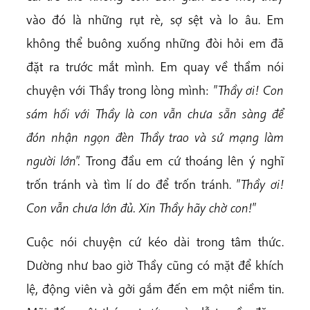
vào đó là những rụt rè, sợ sệt và lo âu. Em
không thể buông xuống những đòi hỏi em đã
đặt ra trước mắt mình. Em quay về thầm nói
chuyện với Thầy trong lòng mình:
"Th
ầ
y
ơ
i! Con
sám h
ố
i v
ớ
i Th
ầ
y là con v
ẫ
n ch
ư
a s
ẵ
n
sàng
để
đ
ón nh
ậ
n ng
ọ
n
đ
èn Th
ầ
y trao
và s
ứ
m
ạ
ng làm
ng
ườ
i l
ớ
n".
Trong đầu em cứ thoáng lên ý nghĩ
trốn tránh và tìm lí do để trốn tránh.
"Th
ầ
y
ơ
i!
Con v
ẫ
n ch
ư
a l
ớ
n
đủ
. Xin Th
ầ
y hãy ch
ờ
con!"
Cuộc nói chuyện cứ kéo dài trong tâm thức.
Dường như bao giờ Thầy cũng có mặt để khích
lệ, động viên và gởi gắm đến em một niềm tin.