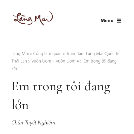
Skip
to
Menu
content
LÀNG MAI
Thích Nhất Hạnh
Làng Mai
>
Cổng tam quan
>
Trung tâm Làng Mai Quốc Tế
Thái Lan
>
Vườn Ươm
>
Vườn Ươm 4
>
Em trong tôi đang
lớn
Em trong tôi đang
lớn
Chân Tuyết Nghiêm