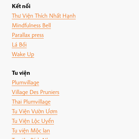
Kết nối
Thư Viện Thích Nhất Hạnh
Mindfulness Bell
Parallax press
Lá Bối
Wake Up
Tu viện
Plumvillage
Village Des Pruniers
Thai Plumvillage
Tu Viện Vườn Ươm
Tu Viện Lộc Uyển
Tu viện Mộc lan