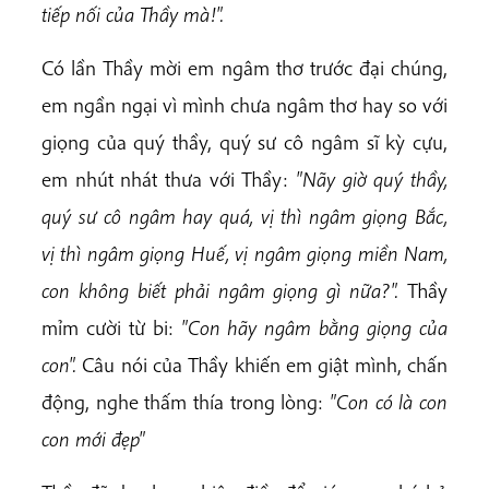
ti
ế
p n
ố
i c
ủ
a Th
ầ
y mà!".
Có lần Thầy mời em ngâm thơ trước đại chúng,
em ngần ngại vì mình chưa ngâm thơ hay so với
giọng của quý thầy, quý sư cô ngâm sĩ kỳ cựu,
em nhút nhát thưa với Thầy:
"Nãy gi
ờ
quý th
ầ
y,
quý s
ư
cô ngâm hay quá, v
ị
thì ngâm gi
ọ
ng
B
ắ
c,
v
ị
thì ngâm gi
ọ
ng Hu
ế
, v
ị
ngâm
gi
ọ
ng mi
ề
n Nam,
con không bi
ế
t ph
ả
i ngâm gi
ọ
ng gì n
ữ
a?".
Thầy
mỉm cười từ bi:
"Con hãy ngâm b
ằ
ng gi
ọ
ng c
ủ
a
con".
Câu nói của Thầy khiến em giật mình, chấn
động, nghe thấm thía trong lòng:
"Con có là con
con m
ớ
i đẹ
p"