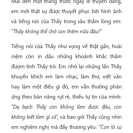
Mãi đến một tháng trước ngày lễ truyền đăng,
em mới thật sự được thuyết phục bởi hình ảnh
và tiếng nói của Thầy trong sâu thẳm lòng em:
"Th
ầ
y không th
ể
ch
ờ
con thêm n
ữ
a
đ
âu!"
Tiếng nói của Thầy như vọng về thật gần, hoài
niệm còn in dấu những khoảnh khắc thắm
đượm tình Thầy trò. Em nhớ lại những lần Thầy
khuyến khích em làm nhạc, làm thơ, viết văn
hay làm một điều gì đó, em vẫn thường phản
ứng theo bản năng rụt rè, thiếu tự tin của mình:
"D
ạ
b
ạ
ch Th
ầ
y con không làm
đượ
c
đ
âu, con
không bi
ế
t làm gì c
ả
",
và bao giờ Thầy cũng nhìn
em nghiêm nghị mà đầy thương yêu:
"Con là s
ự