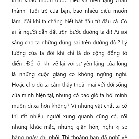
khát khao muốn được hiểu và hiến tặng chân
thành. Tuổi trẻ của bạn, bao nhiêu điều muốn
làm, đôi khi ta chẳng biết bắt đầu từ đâu cả. Có
ai là người dẫn dắt trên bước đường ta đi! Ai soi
sáng cho ta những đúng sai trên đường đời? Lý
tưởng của ta đôi khi chỉ là do cộng đồng tô
điểm. Để rồi khi về lại với sự yên lặng của lòng
là những cuộc giằng co không ngừng nghỉ.
Hoặc cho dù ta cảm thấy thoải mái với đời sống
của mình hiện tại, nhưng có bao giờ ta hỏi mình
muốn đi xa hơn không? Vì những vật chất ta có
thì rất nhiều người xung quanh cũng có, rồi
những khúc mắc, những giận hờn, nghi kị sẽ
hằng ngày chi phối. Thi thoảng bạn đã nghĩ về