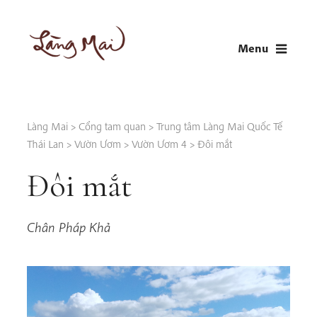
Skip
to
Menu
content
LÀNG MAI
Thích Nhất Hạnh
Làng Mai
>
Cổng tam quan
>
Trung tâm Làng Mai Quốc Tế
Thái Lan
>
Vườn Ươm
>
Vườn Ươm 4
>
Đôi mắt
Đôi mắt
Chân Pháp Khả