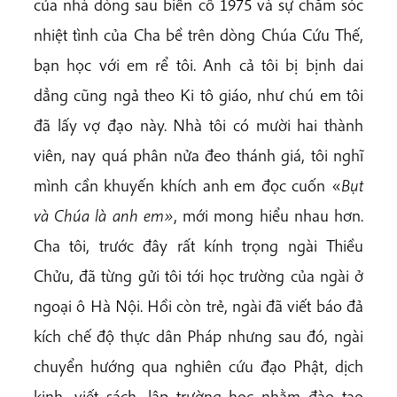
của nhà dòng sau biến cố 1975 và sự chăm sóc
nhiệt tình của Cha bề trên dòng Chúa Cứu Thế,
bạn học với em rể tôi. Anh cả tôi bị bịnh dai
dẳng cũng ngả theo Ki tô giáo, như chú em tôi
đã lấy vợ đạo này. Nhà tôi có mười hai thành
viên, nay quá phân nửa đeo thánh giá, tôi nghĩ
mình cần khuyến khích anh em đọc cuốn «
Bụt
và Chúa là anh em»
, mới mong hiểu nhau hơn.
Cha tôi, trước đây rất kính trọng ngài Thiều
Chửu, đã từng gửi tôi tới học trường của ngài ở
ngoại ô Hà Nội. Hồi còn trẻ, ngài đã viết báo đả
kích chế độ thực dân Pháp nhưng sau đó, ngài
chuyển hướng qua nghiên cứu đạo Phật, dịch
kinh, viết sách, lập trường học nhằm đào tạo