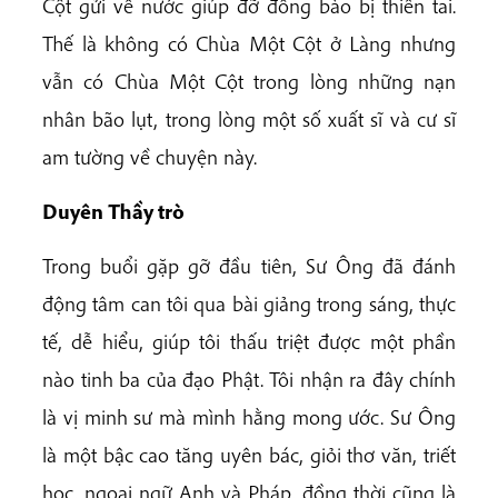
Cột gửi về nước giúp đỡ đồng bào bị thiên tai.
Thế là không có Chùa Một Cột ở Làng nhưng
vẫn có Chùa Một Cột trong lòng những nạn
nhân bão lụt, trong lòng một số xuất sĩ và cư sĩ
am tường về chuyện này.
Duyên Thầy trò
Trong buổi gặp gỡ đầu tiên, Sư Ông đã đánh
động tâm can tôi qua bài giảng trong sáng, thực
tế, dễ hiểu, giúp tôi thấu triệt được một phần
nào tinh ba của đạo Phật. Tôi nhận ra đây chính
là vị minh sư mà mình hằng mong ước. Sư Ông
là một bậc cao tăng uyên bác, giỏi thơ văn, triết
học, ngoại ngữ Anh và Pháp, đồng thời cũng là