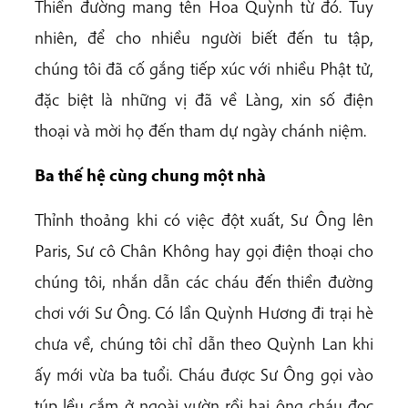
Thiền đường mang tên Hoa Quỳnh từ đó. Tuy
nhiên, để cho nhiều người biết đến tu tập,
chúng tôi đã cố gắng tiếp xúc với nhiều Phật tử,
đặc biệt là những vị đã về Làng, xin số điện
thoại và mời họ đến tham dự ngày chánh niệm.
Ba thế hệ cùng chung một nhà
Thỉnh thoảng khi có việc đột xuất, Sư Ông lên
Paris, Sư cô Chân Không hay gọi điện thoại cho
chúng tôi, nhắn dẫn các cháu đến thiền đường
chơi với Sư Ông. Có lần Quỳnh Hương đi trại hè
chưa về, chúng tôi chỉ dẫn theo Quỳnh Lan khi
ấy mới vừa ba tuổi. Cháu được Sư Ông gọi vào
túp lều cắm ở ngoài vườn rồi hai ông cháu đọc