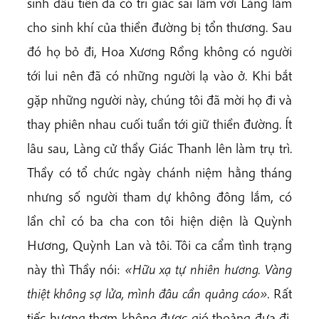
sinh đầu tiên đã có tri giác sai lầm với Làng làm
cho sinh khí của thiền đường bị tổn thương. Sau
đó họ bỏ đi, Hoa Xương Rồng không có người
tới lui nên đã có những người lạ vào ở. Khi bắt
gặp những người này, chúng tôi đã mời họ đi và
thay phiên nhau cuối tuần tới giữ thiền đường. Ít
lâu sau, Làng cử thầy Giác Thanh lên làm trụ trì.
Thầy có tổ chức ngày chánh niệm hằng tháng
nhưng số người tham dự không đông lắm, có
lần chỉ có ba cha con tôi hiện diện là Quỳnh
Hương, Quỳnh Lan và tôi. Tôi ca cẩm tình trạng
này thì Thầy nói:
«
Hữu xạ tự nhiên hương. Vàng
thiệt không sợ lửa, mình đâu cần quảng cáo».
Rất
tiếc hương thơm không được gió thoảng đưa đi,