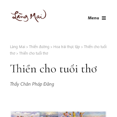
Skip
to
Menu
content
LÀNG MAI
Thích Nhất Hạnh
Làng Mai
>
Thiền đường
>
Hoa trái thực tập
>
Thiền cho tuổi
thơ
>
Thiền cho tuổi thơ
Thiền cho tuổi thơ
Thầy Chân Pháp Đăng