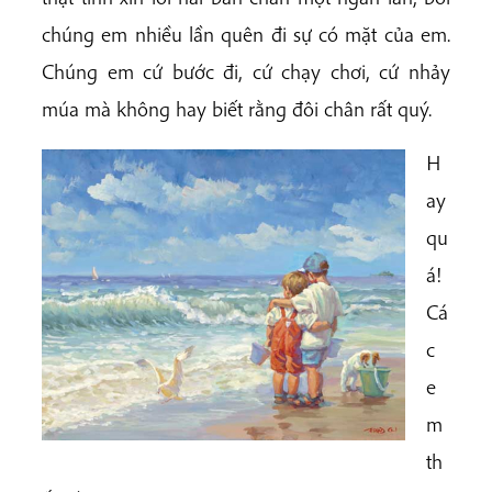
chúng em nhiều lần quên đi sự có mặt của em.
Chúng em cứ bước đi, cứ chạy chơi, cứ nhảy
múa mà không hay biết rằng đôi chân rất quý.
H
ay
qu
á!
Cá
c
e
m
th