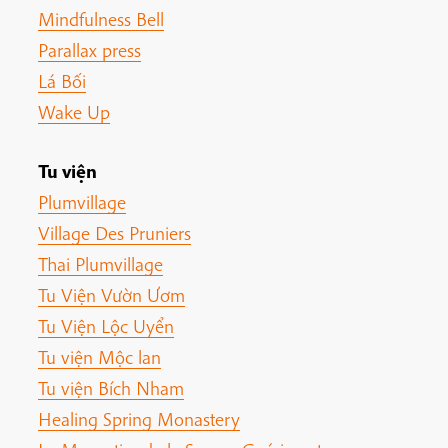
Mindfulness Bell
Parallax press
Lá Bối
Wake Up
Tu viện
Plumvillage
Village Des Pruniers
Thai Plumvillage
Tu Viện Vườn Ươm
Tu Viện Lộc Uyển
Tu viện Mộc lan
Tu viện Bích Nham
Healing Spring Monastery