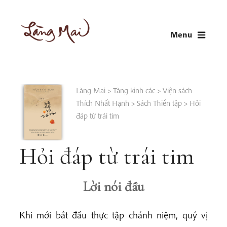
Skip
to
Menu
content
LÀNG MAI
Thích Nhất Hạnh
Làng Mai
>
Tàng kinh các
>
Viện sách
Thích Nhất Hạnh
>
Sách Thiền tập
>
Hỏi
đáp từ trái tim
Hỏi đáp từ trái tim
Lời nói đầu
Khi mới bắt đầu thực tập chánh niệm, quý vị