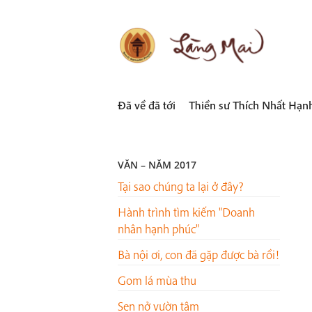
Skip
to
content
LÀNG MAI
Thích Nhất Hạnh
Đã về đã tới
Thiền sư Thích Nhất Hạn
VĂN – NĂM 2017
Tại sao chúng ta lại ở đây?
Hành trình tìm kiếm "Doanh
nhân hạnh phúc"
Bà nội ơi, con đã gặp được bà rồi!
Gom lá mùa thu
Sen nở vườn tâm