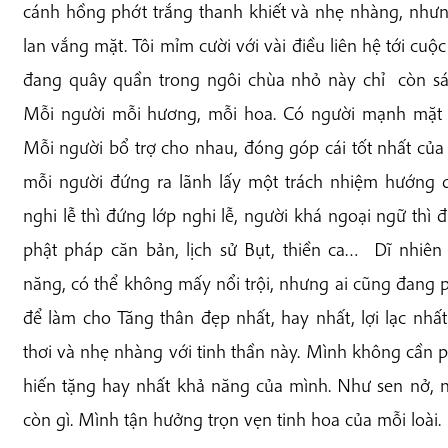
cánh hồng phớt trắng thanh khiết và nhẹ nhàng, như
lan vắng mặt. Tôi mỉm cười với vài điều liên hệ tới cu
đang quây quần trong ngôi chùa nhỏ này chỉ còn sáu
Mỗi người mỗi hương, mỗi hoa. Có người mạnh mặt 
Mỗi người bổ trợ cho nhau, đóng góp cái tốt nhất của 
mỗi người đứng ra lãnh lấy một trách nhiệm hướng d
nghi lễ thì đứng lớp nghi lễ, người khá ngoại ngữ thì đ
phật pháp căn bản, lịch sử Bụt, thiền ca… Dĩ nhiên
năng, có thể không mấy nổi trội, nhưng ai cũng đang 
để làm cho Tăng thân đẹp nhất, hay nhất, lợi lạc nhất
thơi và nhẹ nhàng với tinh thần này. Mình không cần p
hiến tặng hay nhất khả năng của mình. Như sen nở, n
còn gì. Mình tận hưởng trọn vẹn tinh hoa của mỗi loài.