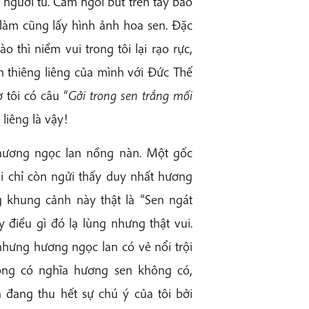
người tu. Cầm ngòi bút trên tay bao
 làm cũng lấy hình ảnh hoa sen. Đặc
 thì niềm vui trong tôi lại rạo rực,
h thiêng liêng của mình với Đức Thế
 tôi có câu “
Gởi trong sen trắng mối
liêng là vậy!
 hương ngọc lan nồng nàn. Một gốc
ôi chỉ còn ngửi thấy duy nhất hương
 khung cảnh này thật là “Sen ngát
 điều gì đó lạ lùng nhưng thật vui.
nhưng hương ngọc lan có vẻ nổi trội
ng có nghĩa hương sen không có,
đang thu hết sự chú ý của tôi bởi