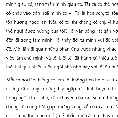
mình giàu có, tăng thân mình giàu có. Tất cả có thể 
cố chấp vào bản ngã mình có – “Tôi là hoa sen, tôi tỏa
tỏa hương ngọc lan. Nếu có tôi thì không có chị, vì 
thể ngửi được hương của tôi”. Tôi vẫn sống rất gần vớ
đến đi trong tâm mình. Tôi thấy đời tu mình vui đủ vớ
đề. Mỗi lần đi qua những phản ứng trước những khác bi
việc làm chủ mình, và tôi biết tôi đã hành xử thiếu tuệ
thất bại quá nhiều, nên ngôi nhà nhỏ này với tôi đủ n
Mỗi cơ hội làm biếng chị em tôi không hẹn hò mà cứ xú
những câu chuyện đông tây ngập tràn tình huynh đệ,
trong ngôi chùa nhỏ, câu chuyện của các sư em tương
chúng tôi cũng bắt gặp những vụng về của các em. Vậ
quen mới, thói quen để ý để nhắc nhở các em. Bây giờ