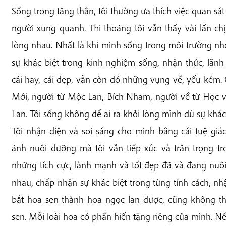
Sống trong tăng thân, tôi thường ưa thích việc quan sá
người xung quanh. Thi thoảng tôi vẫn thấy vài lần c
lòng nhau. Nhất là khi mình sống trong môi trường nh
sự khác biệt trong kinh nghiệm sống, nhận thức, lãn
cái hay, cái đẹp, vẫn còn đó những vụng về, yếu kém.
Mới, người từ Mộc Lan, Bích Nham, người về từ Học việ
Lan. Tôi sống không để ai ra khỏi lòng mình dù sự khác
Tôi nhận diện và soi sáng cho mình bằng cái tuệ giá
ảnh nuôi dưỡng mà tôi vẫn tiếp xúc và trân trọng tr
những tích cực, lành mạnh và tốt đẹp đã và đang nu
nhau, chấp nhận sự khác biệt trong từng tính cách, n
bắt hoa sen thành hoa ngọc lan được, cũng không th
sen. Mỗi loài hoa có phần hiến tặng riêng của mình. N