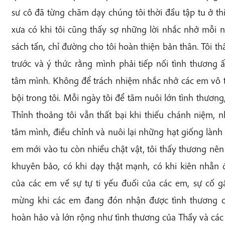
sư cô đã từng chăm dạy chúng tôi thời đầu tập tu ở th
xưa có khi tôi cũng thấy sợ
những lời nhắc nhở mỗi n
sách tấn, chỉ đường cho tôi hoàn thiện bản thân. Tôi t
trước và ý thức rằng mình phải tiếp nối tình thương ấ
tâm mình. Không để trách nhiệm nhắc nhở các em vô tì
bội trong tôi. Mỗi ngày tôi để tâm nuôi lớn tình thươn
Thỉnh thoảng tôi vẫn thất bại khi thiếu chánh niệm, n
tâm mình, điều chỉnh và nuôi lại những hạt giống lành
em mới vào tu còn nhiều chật vật, tôi thấy thương nê
khuyên bảo, có khi dạy thật mạnh, có khi kiên nhẫn 
của các em về sự tự ti yếu đuối của các em, sự cố 
mừng khi các em đang đón nhận được tình thương củ
hoàn hảo và lớn rộng như tình thương của Thầy và các a