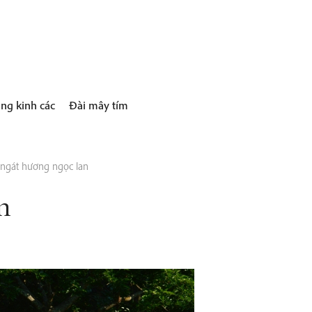
ng kinh các
Đài mây tím
 ngát hương ngọc lan
n