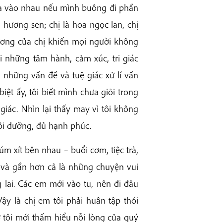
hòa vào nhau nếu mình buông đi phần
 hương sen; chị là hoa ngọc lan, chị
hương của chị khiến mọi người không
i những tâm hành, cảm xúc, tri giác
i những vấn đề và tuệ giác xử lí vần
ệt ấy, tôi biết mình chưa giỏi trong
 giác. Nhìn lại thấy may vì tôi không
uôi dưỡng, đủ hạnh phúc.
m xít bên nhau – buổi cơm, tiệc trà,
 và gần hơn cả là những chuyện vui
 lai. Các em mới vào tu, nên đi đâu
y là chị em tôi phải huân tập thói
 tôi mới thấm hiểu nỗi lòng của quý