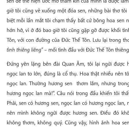
sen để thể hiện ước mơ thầm kín của mình là được làm 
giờ tôi cũng vẽ xuống một đóa sen, những bài thơ tôi
biệt mỗi lần mắt tôi chạm thấy bất cứ bông hoa sen nào
hớn hở, vì ở đó bao giờ tôi cũng gặp gỡ được khối tìn
Tôn, với con đường của Đức Thế Tôn. Lưu lại trong thơ
tình thiêng liêng” –
mối tình đầu với Đức Thế Tôn thiêng 
Đứng yên lặng bên đài Quan Âm, tôi lại ngửi được
ngọc lan to lớn, đúng là cổ thụ. Hoa thật nhiều nên t
ngọc lan. Thường hương sen thơm lắm, nhưng trong
hương ngọc lan mà!”. Câu nói trong đầu khiến tôi thấy
Phải, sen có hương sen, ngọc lan có hương ngọc lan, 
nên mình không ngửi được hương sen. Điều đó khô
không thơm, không quý. Cũng vậy, hình ảnh hoa sen 