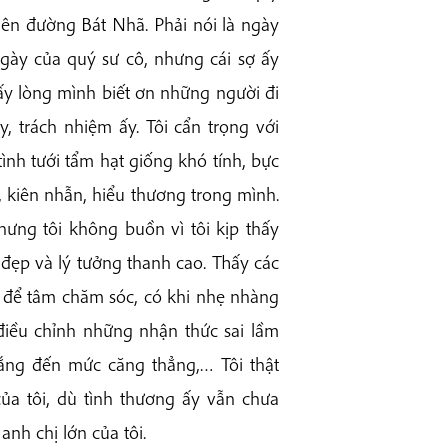
iên đường Bát Nhã. Phải nói là ngày
gày của quý sư cô
, nhưng cái sợ ấy
hấy lòng mình biết ơn những người đi
y, trách nhiệm ấy. Tôi cẩn trọng với
nh tưới tẩm hạt giống khó tính, bực
g, kiên nhẫn, hiểu thương trong mình.
hưng tôi không buồn vì tôi kịp thấy
 đẹp và lý tưởng thanh cao. Thấy các
n để tâm chăm sóc, có khi nhẹ nhàng
điều chỉnh những nhận thức sai lầm
gắng đến mức căng thẳng,… Tôi thật
a tôi, dù tình thương ấy vẫn chưa
nh chị lớn của tôi.