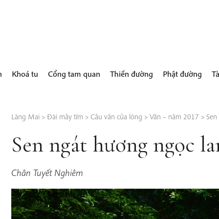
h
Khoá tu
Cổng tam quan
Thiền đường
Phật đường
Tà
Làng Mai
>
Đài mây tím
>
Câu văn của lòng
>
Văn – năm 2017
>
Sen
Sen ngát hương ngọc la
Chân Tuyết Nghiêm