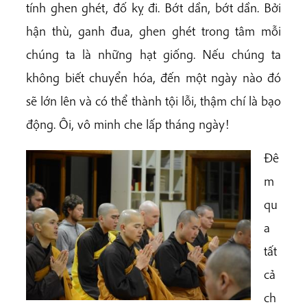
tính ghen ghét, đố kỵ đi. Bớt dần, bớt dần. Bởi
hận thù, ganh đua, ghen ghét trong tâm mỗi
chúng ta là những hạt giống. Nếu chúng ta
không biết chuyển hóa, đến một ngày nào đó
sẽ lớn lên và có thể thành tội lỗi, thậm chí là bạo
động. Ôi, vô minh che lấp tháng ngày!
Đê
m
qu
a
tất
cả
ch