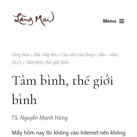
Skip
to
Menu
content
LÀNG MAI
Thích Nhất Hạnh
Làng Mai
>
Đài mây tím
>
Câu văn của lòng
>
Văn – năm
2015
>
Tâm bình, thế giới bình
Tâm bình, thế giới
bình
TS. Nguyễn Mạnh Hùng
Mấy hôm nay tôi không vào Internet nên không