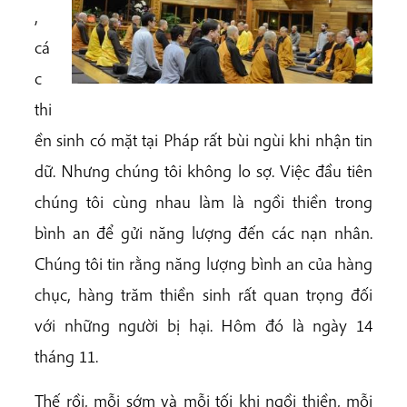
,
cá
c
thi
ền sinh có mặt tại Pháp rất bùi ngùi khi nhận tin
dữ. Nhưng chúng tôi không lo sợ. Việc đầu tiên
chúng tôi cùng nhau làm là ngồi thiền trong
bình an để gửi năng lượng đến các nạn nhân.
Chúng tôi tin rằng năng lượng bình an của hàng
chục, hàng trăm thiền sinh rất quan trọng đối
với những người bị hại. Hôm đó là ngày 14
tháng 11.
Thế rồi, mỗi sớm và mỗi tối khi ngồi thiền, mỗi