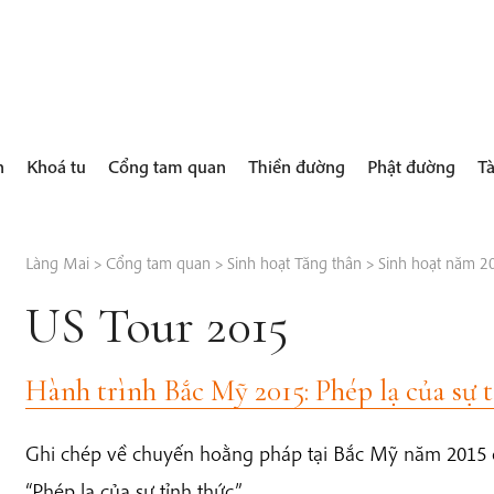
h
Khoá tu
Cổng tam quan
Thiền đường
Phật đường
Tà
Làng Mai
>
Cổng tam quan
>
Sinh hoạt Tăng thân
>
Sinh hoạt năm 2
US Tour 2015
Hành trình Bắc Mỹ 2015: Phép lạ của sự t
Ghi chép về chuyến hoằng pháp tại Bắc Mỹ năm 2015 c
“Phép lạ của sự tỉnh thức”