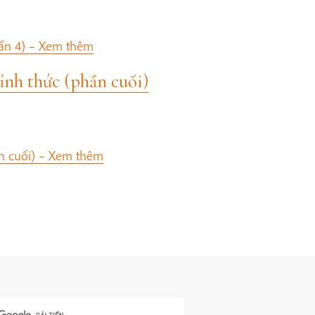
ần 4) –
Xem thêm
ỉnh thức (phần cuối)
n cuối) –
Xem thêm