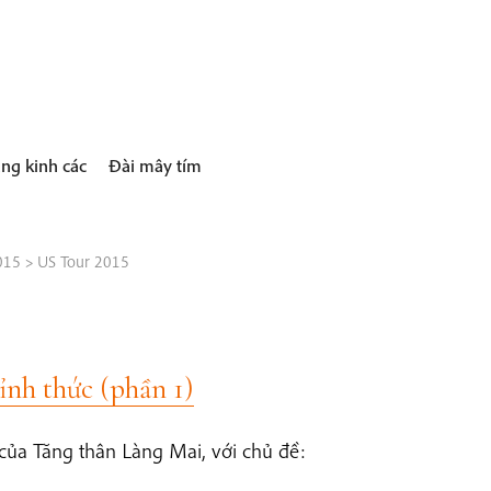
ng kinh các
Đài mây tím
015
>
US Tour 2015
ỉnh thức (phần 1)
ủa Tăng thân Làng Mai, với chủ đề: