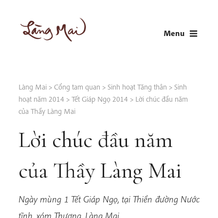
Skip
to
Menu
content
LÀNG MAI
Thích Nhất Hạnh
Làng Mai
>
Cổng tam quan
>
Sinh hoạt Tăng thân
>
Sinh
hoạt năm 2014
>
Tết Giáp Ngọ 2014
>
Lời chúc đầu năm
của Thầy Làng Mai
Lời chúc đầu năm
của Thầy Làng Mai
Ngày mùng 1 Tết Giáp Ngọ, tại Thiền đường Nước
tĩnh, xóm Thượng, Làng Mai