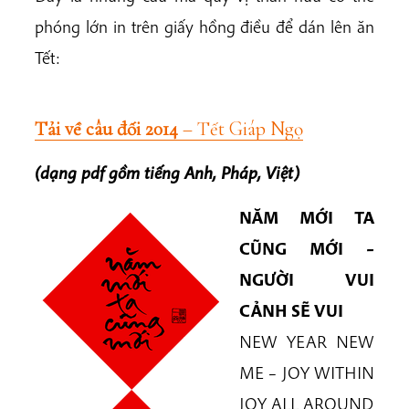
phóng lớn in trên giấy hồng điều để dán lên ăn
Tết:
Tải về câu đối 2014
– Tết Giáp Ngọ
(dạng pdf gồm tiếng Anh, Pháp, Việt)
NĂM MỚI TA
CŨNG MỚI –
NGƯỜI VUI
CẢNH SẼ VUI
NEW YEAR NEW
ME – JOY WITHIN
JOY ALL AROUND