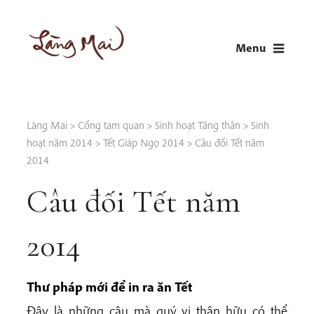
Skip
to
Menu
content
LÀNG MAI
Thích Nhất Hạnh
Làng Mai
>
Cổng tam quan
>
Sinh hoạt Tăng thân
>
Sinh
hoạt năm 2014
>
Tết Giáp Ngọ 2014
>
Câu đối Tết năm
2014
Câu đối Tết năm
2014
Thư pháp mới để in ra ăn Tết
Đây là những câu mà quý vị thân hữu có thể