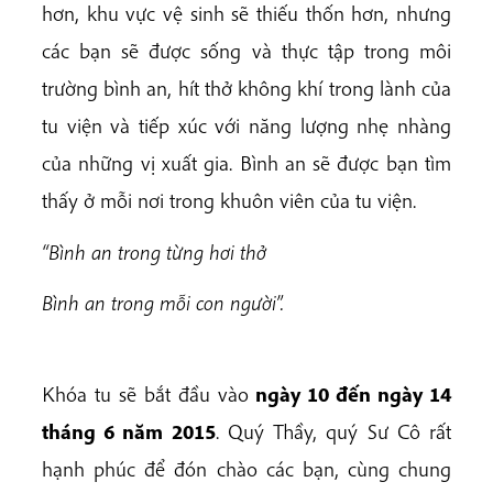
hơn, khu vực vệ sinh sẽ thiếu thốn hơn, nhưng
các bạn sẽ được sống và thực tập trong môi
trường bình an, hít thở không khí trong lành của
tu viện và tiếp xúc với năng lượng nhẹ nhàng
của những vị xuất gia. Bình an sẽ được bạn tìm
thấy ở mỗi nơi trong khuôn viên của tu viện.
“
Bình an trong từng hơi thở
Bình an trong mỗi con người”.
Khóa tu s
ẽ
b
ắ
t
đầ
u vào
ngày 10
đế
n ngày 14
tháng 6 n
ă
m 2015
. Quý Th
ầ
y, quý S
ư
Cô r
ấ
t
h
ạ
nh phúc
để
đ
ó
n chào các b
ạ
n, cùng chung