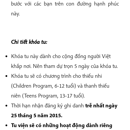
bước v
ớ
i các b
ạ
n trên con đường hạnh phúc
này.
Chi ti
ế
t khóa tu:
Khóa tu này dành cho cộng đồng người Việt
khắp nơi. Nên tham dự trọn 5 ngày của khóa tu.
Khóa tu sẽ có chương trình cho thiếu nhi
(Children Program, 6-12 tuổi) và thanh thiếu
niên (Teens Program, 13-17 tuổi).
Thời hạn nhận đăng ký ghi danh
tr
ễ
nh
ấ
t ngày
25 tháng 5 n
ă
m 2015.
Tu viện sẽ có những hoạt động dành riêng