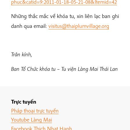
phuc&catid=9:2011-01-18-05-21-08&Itemid=42
Nh
ữ
ng th
ắ
c m
ắ
c về khóa tu, xin liên l
ạ
c ban ghi
danh qua email:
visitus@thaiplumvillage.org
Trân kính,
Ban T
ổ
Ch
ứ
c khóa tu – Tu vi
ệ
n Làng Mai Thái Lan
Trực tuyến
Pháp thoại trực tuyến
Youtube Làng Mai
Facebook Thich Nhat Hanh