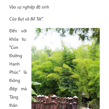
Vào sự nghiệp độ sinh
Của Bụt và Bồ Tát”.
Đến với
khóa tu:
“Con
Đường
Hạnh
Phúc” là
thông
điệp mà
Tăng
thân