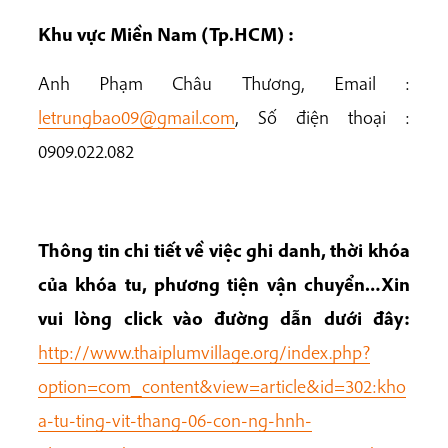
Khu vực Miền Nam (Tp.HCM) :
Anh Phạm Châu Thương, Email :
letrungbao09@gmail.com
, Số điện thoại :
0909.022.082
Thông tin chi ti
ế
t v
ề
vi
ệ
c ghi danh, th
ờ
i khóa
c
ủ
a khóa tu, phương ti
ệ
n v
ậ
n chuy
ể
n…Xin
vui lòng click vào đư
ờ
ng d
ẫ
n dư
ớ
i đây:
http://www.thaiplumvillage.org/index.php?
option=com_content&view=article&id=302:kho
a-tu-ting-vit-thang-06-con-ng-hnh-