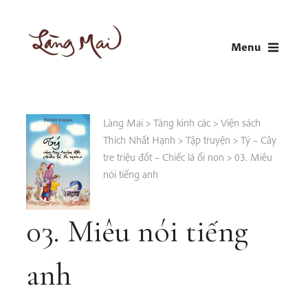
Skip
to
Menu
content
LÀNG MAI
Thích Nhất Hạnh
Làng Mai
>
Tàng kinh các
>
Viện sách
Thích Nhất Hạnh
>
Tập truyện
>
Tý – Cây
tre triệu đốt – Chiếc lá ổi non
>
03. Miêu
nói tiếng anh
03. Miêu nói tiếng
anh