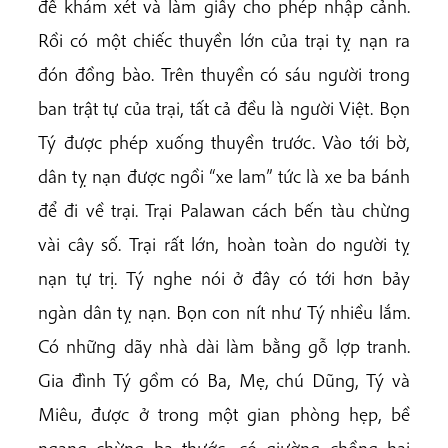
để khám xét và làm giấy cho phép nhập cảnh.
Rồi có một chiếc thuyền lớn của trại tỵ nạn ra
đón đồng bào. Trên thuyền có sáu người trong
ban trật tự của trại, tất cả đều là người Việt. Bọn
Tý được phép xuống thuyền trước. Vào tới bờ,
dân tỵ nạn được ngồi “xe lam” tức là xe ba bánh
để đi về trại. Trại Palawan cách bến tàu chừng
vài cây số. Trại rất lớn, hoàn toàn do người tỵ
nạn tự trị. Tý nghe nói ở đây có tới hơn bảy
ngàn dân tỵ nạn. Bọn con nít như Tý nhiều lắm.
Có những dãy nhà dài làm bằng gỗ lợp tranh.
Gia đình Tý gồm có Ba, Mẹ, chú Dũng, Tý và
Miêu, được ở trong một gian phòng hẹp, bề