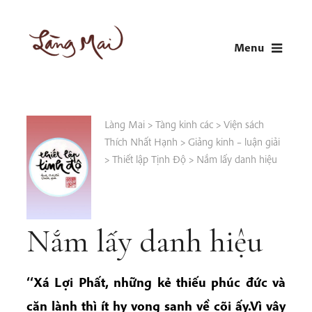
Skip
to
Menu
content
LÀNG MAI
Thích Nhất Hạnh
Làng Mai
>
Tàng kinh các
>
Viện sách
Thích Nhất Hạnh
>
Giảng kinh – luận giải
>
Thiết lập Tịnh Độ
>
Nắm lấy danh hiệu
Nắm lấy danh hiệu
‘‘Xá Lợi Phất, những kẻ thiếu phúc đức và
căn lành thì ít hy vọng sanh về cõi ấy.Vì vậy