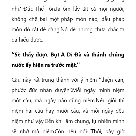
như Đức Thế Tôn.Ta ôm lấy tất cả mọi người,
không chê bai một pháp môn nào, dẫu pháp
môn đó rất dễ dàng.Nó dễ nhưng chưa chắc ta
đã hiểu được.
‘‘Sẽ thấy được Bụt A Di Đà và thánh chúng
nước ấy hiện ra trước mặt.’’
Câu này rất trung thành với ý niệm ‘‘thiện căn,
phước đức nhân duyên’’.Mỗi ngày mình niệm
một câu, mà ngày nào cũng niệm.Nếu giỏi thì
niệm hai câu hay mười câu, và mỗi ngày đều
niệm như vậy.Đến khi lâm chung, tự nhiên mình
sẽ nhớ mà niệm.Còn nếu nói:‘‘Thôi, bây giờ