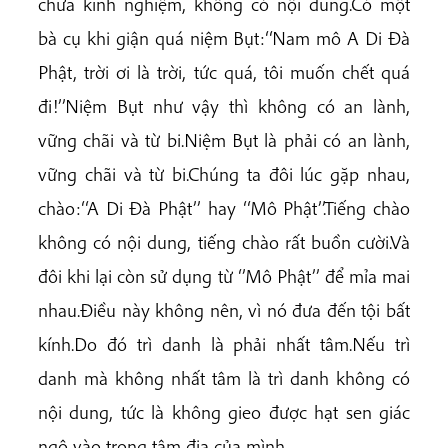
chưa kinh nghiệm, không có nội dung.Có một
bà cụ khi giận quá niệm Bụt:‘‘Nam mô A Di Đà
Phật, trời ơi là trời, tức quá, tôi muốn chết quá
đi!’’Niệm Bụt như vậy thì không có an lành,
vững chãi và từ bi.Niệm Bụt là phải có an lành,
vững chãi và từ bi.Chúng ta đôi lúc gặp nhau,
chào:‘‘A Di Đà Phật’’ hay ‘‘Mô Phật’’.Tiếng chào
không có nội dung, tiếng chào rất buồn cười.Và
đôi khi lại còn sử dụng từ ‘’Mô Phật’’ để mỉa mai
nhau.Điều này không nên, vì nó đưa đến tội bất
kính.Do đó trì danh là phải nhất tâm.Nếu trì
danh mà không nhất tâm là trì danh không có
nội dung, tức là không gieo được hạt sen giác
ngộ vào trong tâm địa của mình.