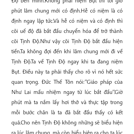
Độ bên mình.Không phải niệm Bụt thì tới giờ
phút lâm chung mới có định.Hễ có niệm là có
định ngay lập tức.Và hễ có niệm và có định thì
cõi uế độ đã bắt đầu chuyển hóa để trở thành
cõi Tịnh Độ.Như vậy cõi Tịnh Độ bắt đầu hiện
tiền.Ta không đợi đến khi lâm chung mới đi về
Tịnh Độ.Ta về Tịnh Độ ngay khi ta đang niệm
Bụt. Điều này ta phải thấy cho rõ vì nó hết sức
quan trọng. Đức Thế Tôn nói:‘‘Giáo pháp của
Như Lai mầu nhiệm ngay từ lúc bắt đầu’’.Giờ
phút mà ta nắm lấy hơi thở và thực tập trong
mỗi bước chân là ta đã bắt đầu thấy có kết
quả.Cho nên Tịnh Độ không những sẽ biểu hiện
ra lúc lâm chung, mà còn biểu hiện ra cho ta lúc