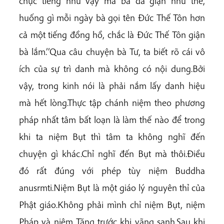
chục tiếng như vậy mà bà đã giận như thế,
huống gì mỗi ngày bà gọi tên Đức Thế Tôn hơn
cả một tiếng đồng hồ, chắc là Đức Thế Tôn giận
bà lắm.’’Qua câu chuyện bà Tư, ta biết rõ cái vô
ích của sự trì danh mà không có nội dung.Bởi
vậy, trong kinh nói là phải nắm lấy danh hiệu
mà hết lòng.Thực tập chánh niệm theo phương
pháp nhất tâm bất loạn là làm thế nào để trong
khi ta niệm Bụt thì tâm ta không nghĩ đến
chuyện gì khác.Chỉ nghĩ đến Bụt mà thôi.Điều
đó rất đúng với phép tùy niệm Buddha
anusrmti.Niệm Bụt là một giáo lý nguyên thỉ của
Phật giáo.Không phải mình chỉ niệm Bụt, niệm
Pháp và niệm Tăng trước khi vãng sanh.Sau khi