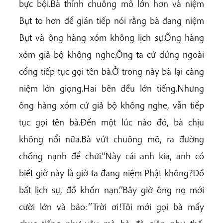
bực bội.Bà thỉnh chuông mõ lớn hơn và niệm
Bụt to hơn để gián tiếp nói rằng bà đang niệm
Bụt và ông hàng xóm không lịch sự.Ông hàng
xóm giả bộ không nghe.Ông ta cứ đứng ngoài
cổng tiếp tục gọi tên bà.Ở trong này bà lại càng
niệm lớn giọng.Hai bên đều lớn tiếng.Nhưng
ông hàng xóm cứ giả bộ không nghe, vẫn tiếp
tục gọi tên bà.Đến một lúc nào đó, bà chịu
không nổi nữa.Bà vứt chuông mõ, ra đường
chống nạnh để chửi.‘‘Này cái anh kia, anh có
biết giờ này là giờ ta đang niệm Phật không?Đồ
bất lịch sự, đồ khốn nạn.’’Bây giờ ông nọ mới
cười lớn và bảo:‘‘Trời ơi!Tôi mới gọi bà mấy