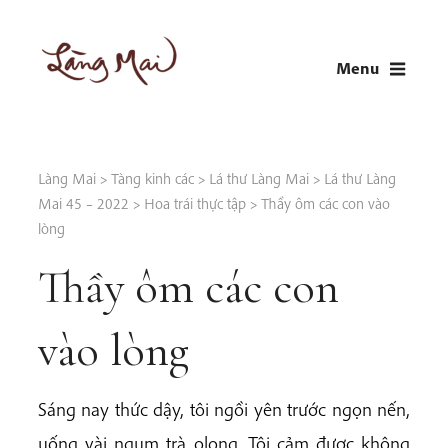
Skip
to
Menu
content
LÀNG MAI
Thích Nhất Hạnh
Làng Mai
>
Tàng kinh các
>
Lá thư Làng Mai
>
Lá thư Làng
Mai 45 – 2022
>
Hoa trái thực tập
>
Thầy ôm các con vào
lòng
Thầy ôm các con
vào lòng
Sáng nay thức dậy, tôi ngồi yên trước ngọn nến,
uống vài ngụm trà olong. Tôi cảm được không