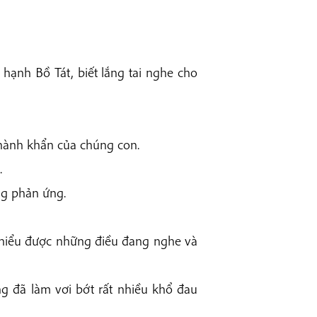
Arrow
keys
to
increase
hạnh Bồ Tát, biết lắng tai nghe cho
or
decrease
volume.
thành khẩn của chúng con.
.
ng phản ứng.
hiểu được những điều đang nghe và
ng đã làm vơi bớt rất nhiều khổ đau