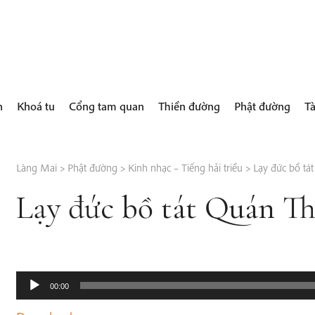
h
Khoá tu
Cổng tam quan
Thiền đường
Phật đường
Tà
Làng Mai
>
Phật đường
>
Kinh nhạc – Tiếng hải triều
>
Lạy đức bồ tá
Lạy đức bồ tát Quán T
Audio
00:00
Player