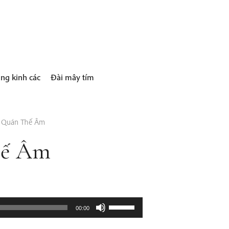
ng kinh các
Đài mây tím
t Quán Thế Âm
hế Âm
Use
00:00
Up/Down