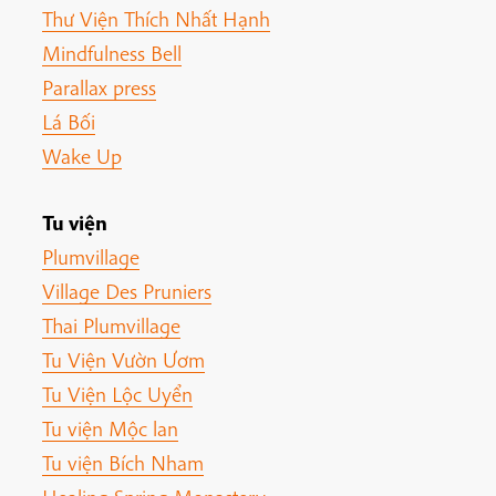
Thư Viện Thích Nhất Hạnh
Mindfulness Bell
Parallax press
Lá Bối
Wake Up
Tu viện
Plumvillage
Village Des Pruniers
Thai Plumvillage
Tu Viện Vườn Ươm
Tu Viện Lộc Uyển
Tu viện Mộc lan
Tu viện Bích Nham