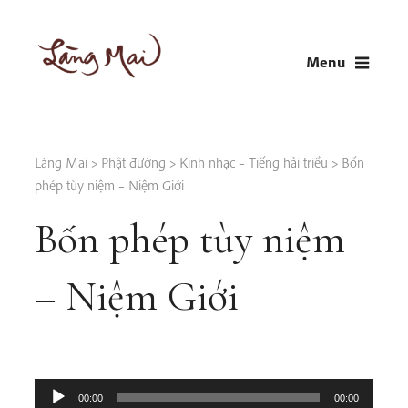
Skip
to
Menu
content
LÀNG MAI
Thích Nhất Hạnh
Làng Mai
>
Phật đường
>
Kinh nhạc – Tiếng hải triều
>
Bốn
phép tùy niệm – Niệm Giới
Bốn phép tùy niệm
– Niệm Giới
Audio
00:00
00:00