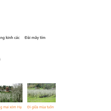
ng kinh các
Đài mây tím
6
g mai xóm Hạ
Đi giữa mùa tuôn