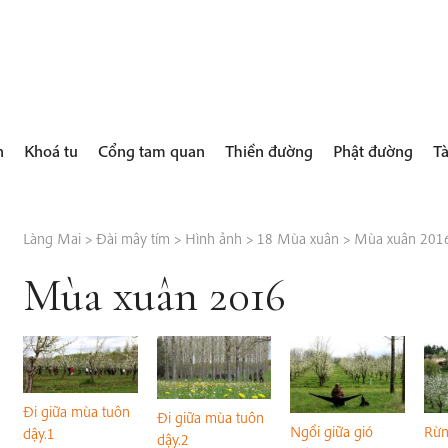
h
Khoá tu
Cổng tam quan
Thiền đường
Phật đường
Tà
Làng Mai
>
Đài mây tím
>
Hình ảnh
>
18 Mùa xuân
>
Mùa xuân 201
Mùa xuân 2016
Đi giữa mùa tuôn
Đi giữa mùa tuôn
Ngồi giữa gió
Rừn
dậy.1
dậy.2