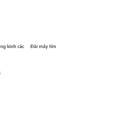
ng kinh các
Đài mây tím
5