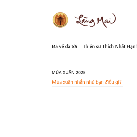
Skip
to
content
LÀNG MAI
Thích Nhất Hạnh
Đã về đã tới
Thiền sư Thích Nhất Hạn
MÙA XUÂN 2025
Mùa xuân nhắn nhủ bạn điều gì?