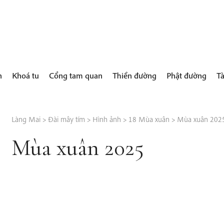
h
Khoá tu
Cổng tam quan
Thiền đường
Phật đường
Tà
Làng Mai
>
Đài mây tím
>
Hình ảnh
>
18 Mùa xuân
>
Mùa xuân 202
Mùa xuân 2025