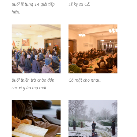
Buổi lễ tụng 14 giới tiếp
Lễ kỵ sư Cố.
hiện.
Buổi thiền trà chào đón
Có mặt cho nhau.
các vị giáo thọ mới.