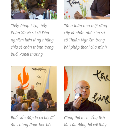
Thầy Pháp Liệu, thầy
Tăng thân như một rừng
Pháp Xả và sư cô Đào
cây là nhắn nhủ của sư
nghiêm hiến tặng những
cô Thuận Nghiêm trong
chia sẻ chân thành trong
bài pháp thoại của mình
buổi Panel sharing
Buổi vấn đáp là cơ hội để
Cùng thở theo tiếng tích
đại chúng được học hỏi
tắc của đồng hồ với thầy