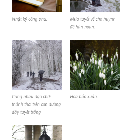
Nhật ký công phu.
Mưa tuyết về cho huynh
đệ hân hoan.
Cùng nhau dạo chơi
Hoa báo xuân.
thảnh thơi trên con đường
đầy tuyết trắng