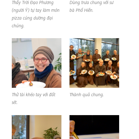
Thầy Trời Đạo Phương
Dùng trưa chung với sư
(người Ý) tự tay làm món
bà Phổ Hiền.
pizza cúng dường đại
chúng.
Thử tài khéo tay với đất
Thành quả chung.
sét.