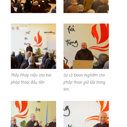
Thầy Pháp Hữu cho bài
Sư cô Đoan Nghiêm cho
pháp thoại đầu tiên
pháp thoại giữ lửa trong
tim.