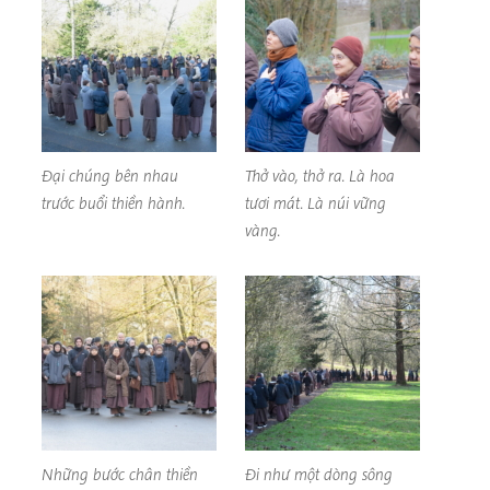
Đại chúng bên nhau
Thở vào, thở ra. Là hoa
trước buổi thiền hành.
tươi mát. Là núi vững
vàng.
Những bước chân thiền
Đi như một dòng sông