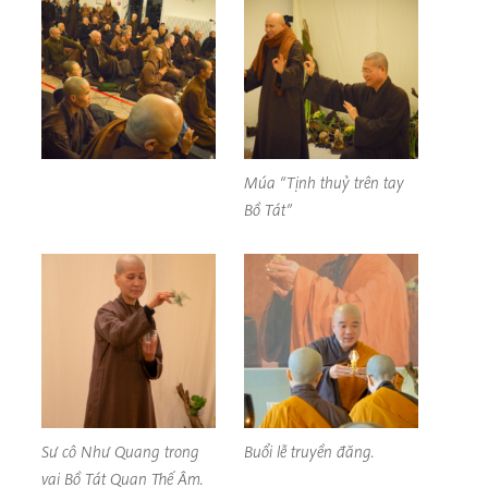
Múa “Tịnh thuỷ trên tay
Bồ Tát”
Sư cô Như Quang trong
Buổi lễ truyền đăng.
vai Bồ Tát Quan Thế Âm.