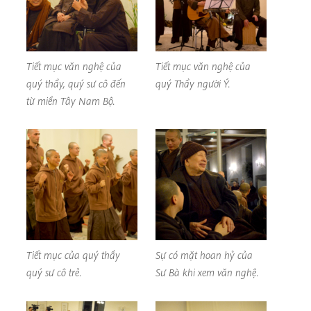
Tiết mục văn nghệ của
Tiết mục văn nghệ của
quý thầy, quý sư cô đến
quý Thầy người Ý.
từ miền Tây Nam Bộ.
Tiết mục của quý thầy
Sự có mặt hoan hỷ của
quý sư cô trẻ.
Sư Bà khi xem văn nghệ.