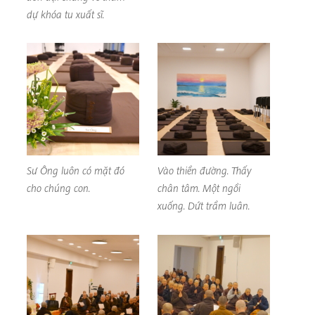
dự khóa tu xuất sĩ.
Sư Ông luôn có mặt đó
Vào thiền đường. Thấy
cho chúng con.
chân tâm. Một ngồi
xuống. Dứt trầm luân.