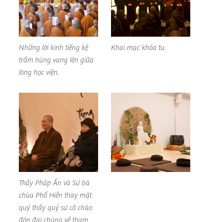
Những lời kinh tiếng kệ
Khai mạc khóa tu.
trầm hùng vang lên giữa
lòng học viện.
Thầy Pháp Ấn và Sư bà
chùa Phổ Hiền thay mặt
quý thầy quý sư cô chào
đón đại chúng về tham