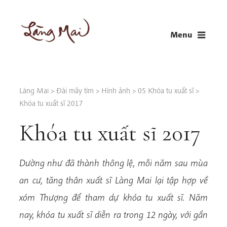
Skip
to
Menu
content
LÀNG MAI
Thích Nhất Hạnh
Làng Mai
>
Đài mây tím
>
Hình ảnh
>
05 Khóa tu xuất sĩ
>
Khóa tu xuất sĩ 2017
Khóa tu xuất sĩ 2017
Dường như đã thành thông lệ, mỗi năm sau mùa
an cư, tăng thân xuất sĩ Làng Mai lại tập hợp về
xóm Thượng để tham dự khóa tu xuất sĩ. Năm
nay, khóa tu xuất sĩ diễn ra trong 12 ngày, với gần