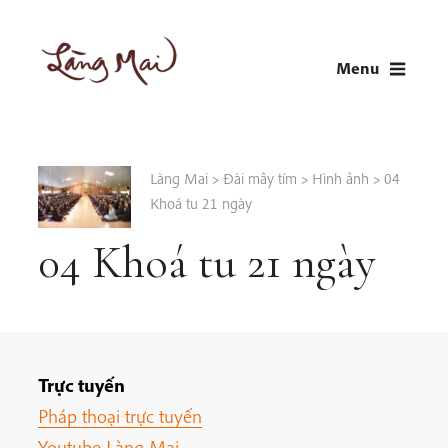
Skip
to
Menu
content
LÀNG MAI
Thích Nhất Hạnh
Làng Mai
>
Đài mây tím
>
Hình ảnh
>
04
Khoá tu 21 ngày
04 Khoá tu 21 ngày
Trực tuyến
Pháp thoại trực tuyến
Youtube Làng Mai