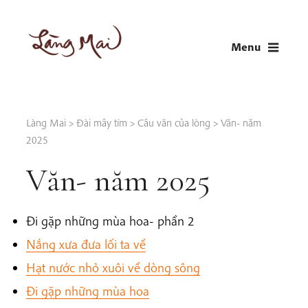
Skip
to
Menu
content
LÀNG MAI
Thích Nhất Hạnh
Làng Mai
>
Đài mây tím
>
Câu văn của lòng
>
Văn- năm
2025
Văn- năm 2025
Đi gặp những mùa hoa- phần 2
Nắng xưa đưa lối ta về
Hạt nước nhỏ xuôi về dòng sông
Đi gặp những mùa hoa