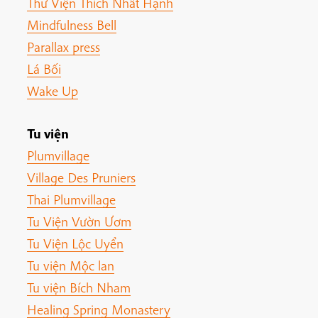
Thư Viện Thích Nhất Hạnh
Mindfulness Bell
Parallax press
Lá Bối
Wake Up
Tu viện
Plumvillage
Village Des Pruniers
Thai Plumvillage
Tu Viện Vườn Ươm
Tu Viện Lộc Uyển
Tu viện Mộc lan
Tu viện Bích Nham
Healing Spring Monastery