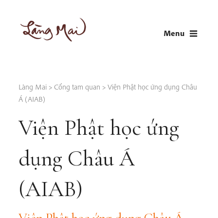
Skip
to
Menu
content
LÀNG MAI
Thích Nhất Hạnh
Làng Mai
>
Cổng tam quan
>
Viện Phật học ứng dụng Châu
Á (AIAB)
Viện Phật học ứng
dụng Châu Á
(AIAB)