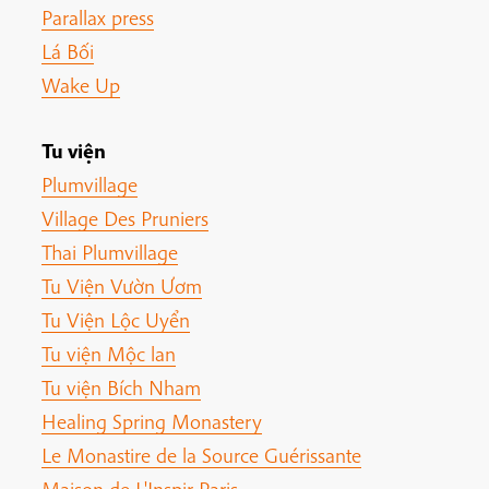
Parallax press
Lá Bối
Wake Up
Tu viện
Plumvillage
Village Des Pruniers
Thai Plumvillage
Tu Viện Vườn Ươm
Tu Viện Lộc Uyển
Tu viện Mộc lan
Tu viện Bích Nham
Healing Spring Monastery
Le Monastire de la Source Guérissante
Maison de L'Inspir Paris