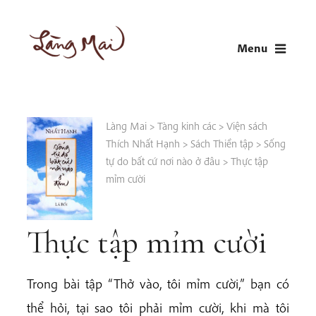
Skip
to
Menu
content
LÀNG MAI
Thích Nhất Hạnh
Làng Mai
>
Tàng kinh các
>
Viện sách
Thích Nhất Hạnh
>
Sách Thiền tập
>
Sống
tự do bất cứ nơi nào ở đâu
>
Thực tập
mỉm cười
Thực tập mỉm cười
Trong bài tập “Thở vào, tôi mỉm cười,” bạn có
thể hỏi, tại sao tôi phải mỉm cười, khi mà tôi