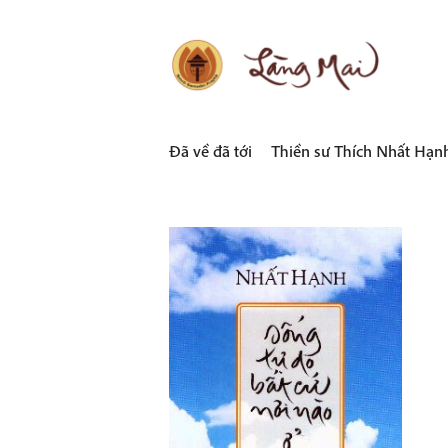
Skip
to
content
LÀNG MAI
Thích Nhất Hạnh
Đã về đã tới
Thiền sư Thích Nhất Hạn