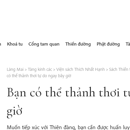
h
Khoá tu
Cổng tam quan
Thiền đường
Phật đường
Tà
Làng Mai
>
Tàng kinh các
>
Viện sách Thích Nhất Hạnh
>
Sách Thiền 
có thể thảnh thơi tự do ngay bây giờ
Bạn có thể thảnh thơi t
giờ
Muốn tiếp xúc với Thiên đàng, bạn cần được huấn luy