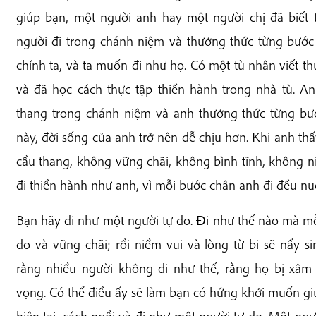
giúp bạn, một người anh hay một người chị đã biết t
người đi trong chánh niệm và thưởng thức từng bước 
chính ta, và ta muốn đi như họ. Có một tù nhân viết th
và đã học cách thực tập thiền hành trong nhà tù. A
thang trong chánh niệm và anh thưởng thức từng bướ
này, đời sống của anh trở nên dễ chịu hơn. Khi anh th
cầu thang, không vững chãi, không bình tĩnh, không 
đi thiền hành như anh, vì mỗi bước chân anh đi đều n
Bạn hãy đi như một người tự do. Ði như thế nào mà mỗ
do và vững chãi; rồi niềm vui và lòng từ bi sẽ nẩy s
rằng nhiều người không đi như thế, rằng họ bị xâm 
vọng. Có thể điều ấy sẽ làm bạn có hứng khởi muốn gi
hiện tại, cách ngồi và đi như một người tự do. Một ngư