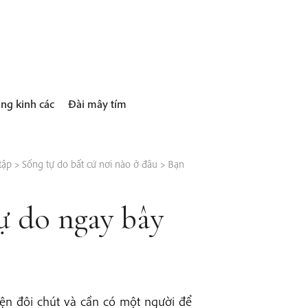
ng kinh các
Đài mây tím
tập
>
Sống tự do bất cứ nơi nào ở đâu
>
Bạn
ự do ngay bây
ện đôi chút và cần có một người để