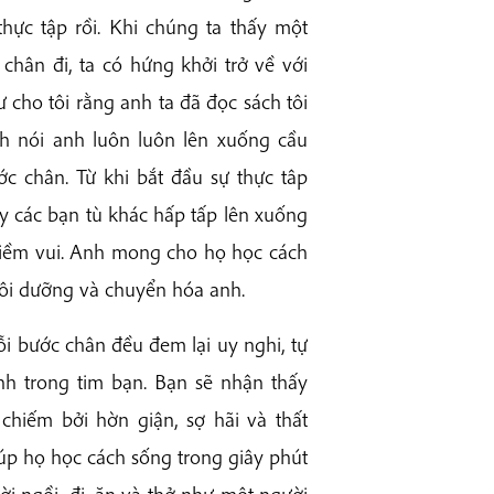
hực tập rồi. Khi chúng ta thấy một
chân đi, ta có hứng khởi trở về với
ư cho tôi rằng anh ta đã đọc sách tôi
nh nói anh luôn luôn lên xuống cầu
c chân. Từ khi bắt đầu sự thực tâp
ấy các bạn tù khác hấp tấp lên xuống
niềm vui. Anh mong cho họ học cách
uôi dưỡng và chuyển hóa anh.
i bước chân đều đem lại uy nghi, tự
inh trong tim bạn. Bạn sẽ nhận thấy
chiếm bởi hờn giận, sợ hãi và thất
úp họ học cách sống trong giây phút
ời ngồi, đi, ăn và thở như một người