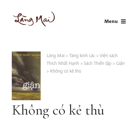
Skip
to
Menu
content
LÀNG MAI
Thích Nhất Hạnh
Làng Mai
>
Tàng kinh các
>
Viện sách
Thích Nhất Hạnh
>
Sách Thiền tập
>
Giận
>
Không có kẻ thù
Không có kẻ thù