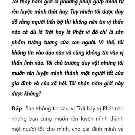
Tô
i
thấy
n
ă
m
g
i
ới
là
ph
ương
p
h
á
p
g
iúp
mình
t
ự
rèn
luyện
mình
t
hật
hay.
Tuy
nhiên
tôi
được
dạy
dỗ
r
ằng
người
ti
ến
bộ
thì
không
n
ên
tin
vị
thần
nào
cả
dù
là
Trời
hay
là
Phật
vì
đó
chỉ
là
sản
phẩm
tưởng
tượng
của
con
người.
Vì
thế,
tôi
không
tin
vào
đạo
nào
và
cũng
không
tin
vào
vị
thần
linh
nào.
Tôi
chủ
trương
duy
vật
nhưng
tôi
muốn
rèn
luyện
mình
thành
một
người
tốt
của
gia
đình
và
của
xã
hội.
Tôi
nhận
năm
giới
này
được
không?
Đ
á
p
: Bạn không tin vào vị Trời hay vị Phật nào
nhưng bạn cũng muốn rèn luyện mình thành
một người tốt cho mình, cho gia đình mình và