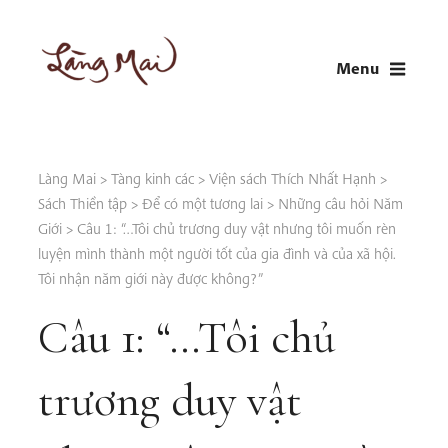
Skip
to
Menu
content
LÀNG MAI
Thích Nhất Hạnh
Làng Mai
>
Tàng kinh các
>
Viện sách Thích Nhất Hạnh
>
Sách Thiền tập
>
Để có một tương lai
>
Những câu hỏi Năm
Giới
>
Câu 1: “…Tôi chủ trương duy vật nhưng tôi muốn rèn
luyện mình thành một người tốt của gia đình và của xã hội.
Tôi nhận năm giới này được không?”
Câu 1: “…Tôi chủ
trương duy vật